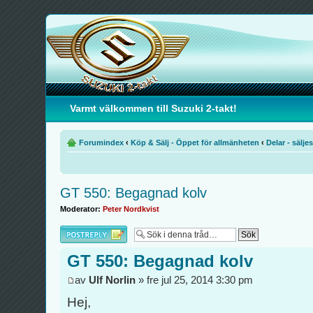
Varmt välkommen till Suzuki 2-takt!
Forumindex
‹
Köp & Sälj - Öppet för allmänheten
‹
Delar - säljes
GT 550: Begagnad kolv
Moderator:
Peter Nordkvist
Besvara
GT 550: Begagnad kolv
av
Ulf Norlin
» fre jul 25, 2014 3:30 pm
Hej,