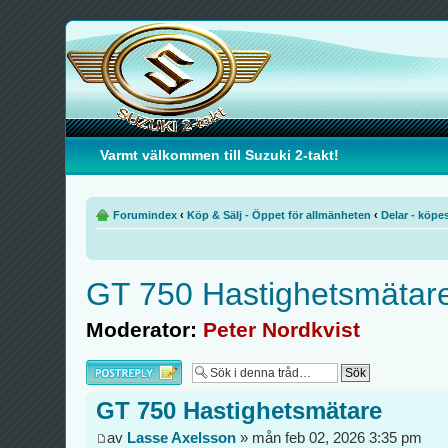
Varmt välkommen till Suzuki 2-takt!
Forumindex
‹
Köp & Sälj - Öppet för allmänheten
‹
Delar - köpe
GT 750 Hastighetsmätar
Moderator:
Peter Nordkvist
Besvara
GT 750 Hastighetsmätare
av
Lasse Axelsson
» mån feb 02, 2026 3:35 pm