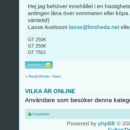
Hej jag behöver innehållet i en hastighet
antingen låna över sommaren eller köpa.
väntetid)
Lasse Axelsson
lasse@forsheda.net
ell
GT 250K
GT 250K
GT 750J
Besvara
Återgå till Delar - köpes
VILKA ÄR ONLINE
Användare som besöker denna kategor
Forumindex
Powered by
phpBB
© 200
SultanT