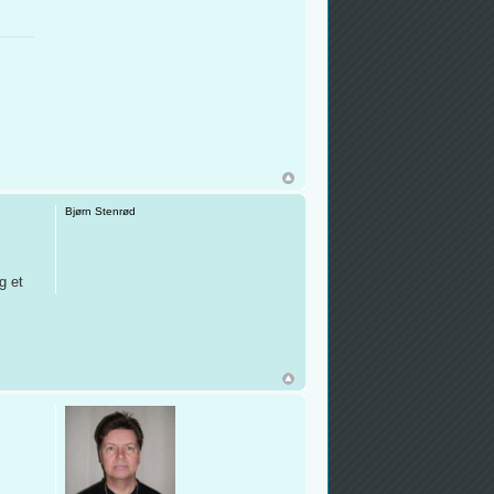
Bjørn Stenrød
g et