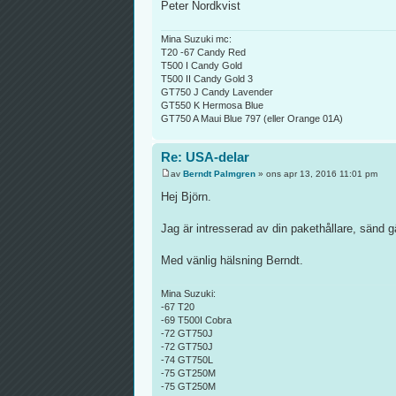
Peter Nordkvist
Mina Suzuki mc:
T20 -67 Candy Red
T500 I Candy Gold
T500 II Candy Gold 3
GT750 J Candy Lavender
GT550 K Hermosa Blue
GT750 A Maui Blue 797 (eller Orange 01A)
Re: USA-delar
av
Berndt Palmgren
» ons apr 13, 2016 11:01 pm
Hej Björn.
Jag är intresserad av din pakethållare, sänd g
Med vänlig hälsning Berndt.
Mina Suzuki:
-67 T20
-69 T500I Cobra
-72 GT750J
-72 GT750J
-74 GT750L
-75 GT250M
-75 GT250M