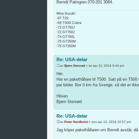
Berndt Palmgren 070-201 3084.
Mina Suzuki:
-67 T20
-69 T500I Cobra
-72 GT750J
-72 GT750J
-74 GT750L
-75 GT250M
-75 GT250M
Re: USA-delar
av
Bjørn Stenrød
» tis apr 12, 2016 9:44 pm
Hei.
Har en pakethållare til T500. Satt på en T500
par bilder. Bor 5 km fra Sverige, så det er i
Hilsen
Bjørn Stenrød
Re: USA-delar
av
Peter Nordkvist
» ons apr 13, 2016 10:57 pm
Jag köper pakethållaren om Berndt avstår, då j