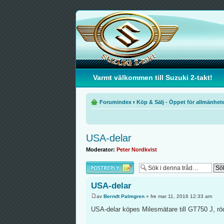
Varmt välkommen till Suzuki 2-takt!
Forumindex
‹
Köp & Sälj - Öppet för allmänhet
USA-delar
Moderator:
Peter Nordkvist
Besvara
USA-delar
av
Berndt Palmgren
» fre mar 11, 2016 12:33 am
USA-delar köpes Milesmätare till GT750 J, röda