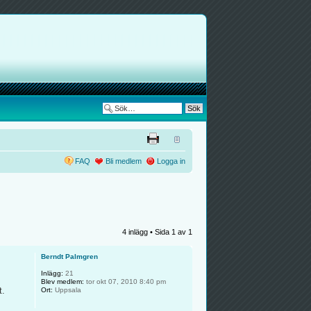
FAQ
Bli medlem
Logga in
4 inlägg • Sida
1
av
1
Berndt Palmgren
Inlägg:
21
Blev medlem:
tor okt 07, 2010 8:40 pm
t.
Ort:
Uppsala