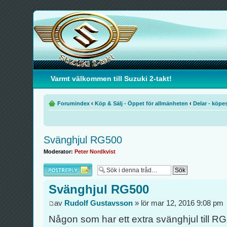
Varmt välkommen till Suzuki 2-takt!
Forumindex
‹
Köp & Sälj - Öppet för allmänheten
‹
Delar - köpe
Svänghjul RG500
Moderator:
Peter Nordkvist
Besvara
Svänghjul RG500
av
Rudolf Gustavsson
» lör mar 12, 2016 9:08 pm
Någon som har ett extra svänghjul till R