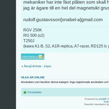
mekaniker har inte fäst plåten som skall h
jag är ägare till en hel del magnetsikt gru
rudolf.gustavsson[snabel-a]gmail.com
RGV 250K
RG 500 (x2)
T250J
(kawa A1-B, S2, A1R-replica, A7-racer, RD125 lc 
Besvara
Återgå till Delar - köpes
VILKA ÄR ONLINE
Användare som besöker denna kategori: Inga registrerade användare och 
Forumindex
Powered by
phpBB
©
Sult
Swedish translation 