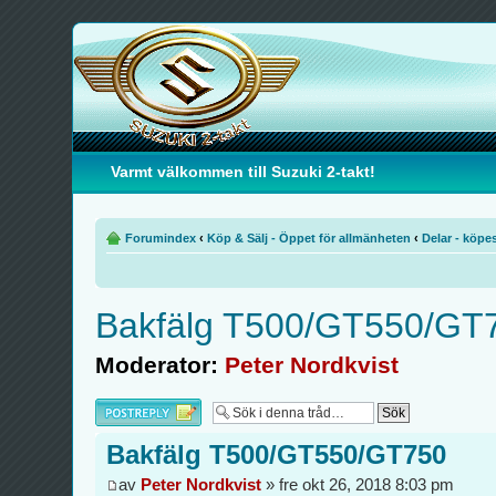
Varmt välkommen till Suzuki 2-takt!
Forumindex
‹
Köp & Sälj - Öppet för allmänheten
‹
Delar - köpe
Bakfälg T500/GT550/GT
Moderator:
Peter Nordkvist
Besvara
Bakfälg T500/GT550/GT750
av
Peter Nordkvist
» fre okt 26, 2018 8:03 pm