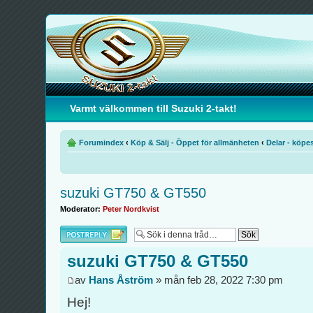
Varmt välkommen till Suzuki 2-takt!
Forumindex
‹
Köp & Sälj - Öppet för allmänheten
‹
Delar - köpe
suzuki GT750 & GT550
Moderator:
Peter Nordkvist
Besvara
suzuki GT750 & GT550
av
Hans Åström
» mån feb 28, 2022 7:30 pm
Hej!