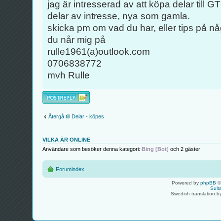
jag är intresserad av att köpa delar till
delar av intresse, nya som gamla.
skicka pm om vad du har, eller tips på n
du når mig på
rulle1961(a)outlook.com
0706838772
mvh Rulle
Besvara
Återgå till Delar - köpes
VILKA ÄR ONLINE
Användare som besöker denna kategori:
Bing [Bot]
och 2 gäster
Forumindex
Powered by
phpBB
©
Sult
Swedish translation 