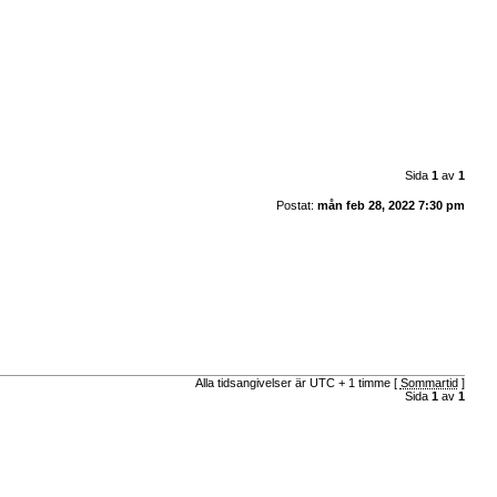
Sida
1
av
1
Postat:
mån feb 28, 2022 7:30 pm
Alla tidsangivelser är UTC + 1 timme [
Sommartid
]
Sida
1
av
1