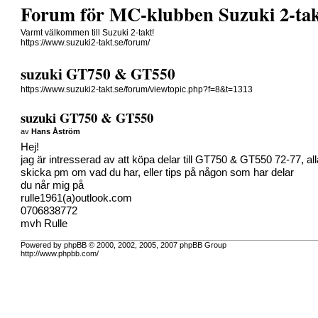
Forum för MC-klubben Suzuki 2-ta
Varmt välkommen till Suzuki 2-takt!
https://www.suzuki2-takt.se/forum/
suzuki GT750 & GT550
https://www.suzuki2-takt.se/forum/viewtopic.php?f=8&t=1313
suzuki GT750 & GT550
av
Hans Åström
Hej!
jag är intresserad av att köpa delar till GT750 & GT550 72-77, al
skicka pm om vad du har, eller tips på någon som har delar
du når mig på
rulle1961(a)outlook.com
0706838772
mvh Rulle
Powered by phpBB © 2000, 2002, 2005, 2007 phpBB Group
http://www.phpbb.com/