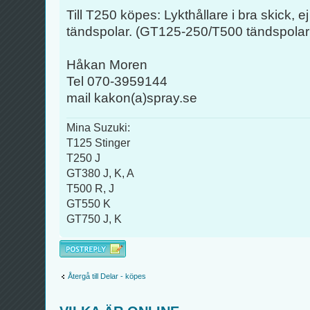
Till T250 köpes: Lykthållare i bra skick, e
tändspolar. (GT125-250/T500 tändspolar
Håkan Moren
Tel 070-3959144
mail kakon(a)spray.se
Mina Suzuki:
T125 Stinger
T250 J
GT380 J, K, A
T500 R, J
GT550 K
GT750 J, K
Besvara
Återgå till Delar - köpes