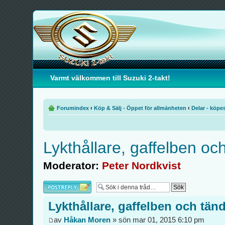
Varmt välkommen till Suzuki 2-takt!
Forumindex
‹
Köp & Sälj - Öppet för allmänheten
‹
Delar - köpe
Lykthållare, gaffelben oc
Moderator:
Peter Nordkvist
Besvara
Lykthållare, gaffelben och tän
av
Håkan Moren
» sön mar 01, 2015 6:10 pm