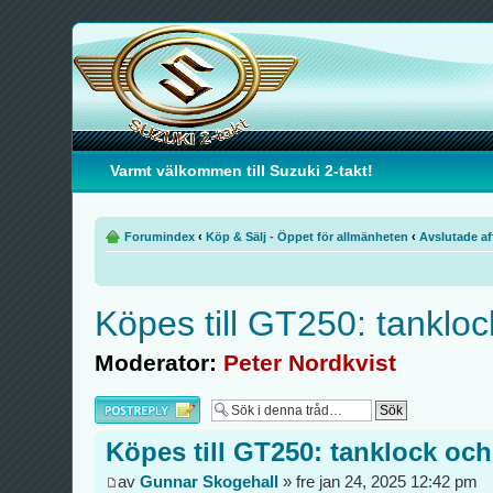
Varmt välkommen till Suzuki 2-takt!
Forumindex
‹
Köp & Sälj - Öppet för allmänheten
‹
Avslutade af
Köpes till GT250: tanklo
Moderator:
Peter Nordkvist
Besvara
Köpes till GT250: tanklock oc
av
Gunnar Skogehall
» fre jan 24, 2025 12:42 pm