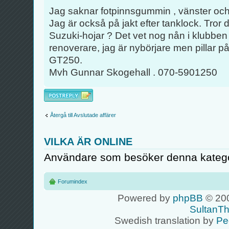
Jag saknar fotpinnsgummin , vänster och 
Jag är också på jakt efter tanklock. Tror 
Suzuki-hojar ? Det vet nog nån i klubbe
renoverare, jag är nybörjare men pillar 
GT250.
Mvh Gunnar Skogehall . 070-5901250
Besvara
Återgå till Avslutade affärer
VILKA ÄR ONLINE
Användare som besöker denna kategor
Forumindex
Powered by
phpBB
© 200
SultanT
Swedish translation by
Pe