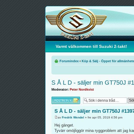
Varmt välkommen till Suzuki 2-takt!
Forumindex
‹
Köp & Sälj - Öppet för allmänhet
S Å L D - säljer min GT750J #
Moderator:
Peter Nordkvist
Besvara
S Å L D - säljer min GT750J #139
av
Fredrik Wendel
» fre apr 05, 2019 4:56 pm
Hej gänget.
Tyvärr omöjliggör mina ryggproblem att jag kan