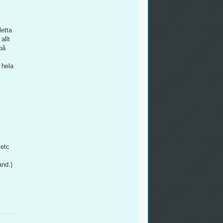
letta
allt
på
 hela
 etc
and.)