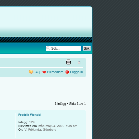
FAQ
Bli medlem
Logga in
1 inlägg • Sida
1
av
1
Fredrik Wendel
Inlägg:
124
Blev medlem:
mån maj 04, 2009 7:35 am
Ort:
V. Frölunda, Göteborg