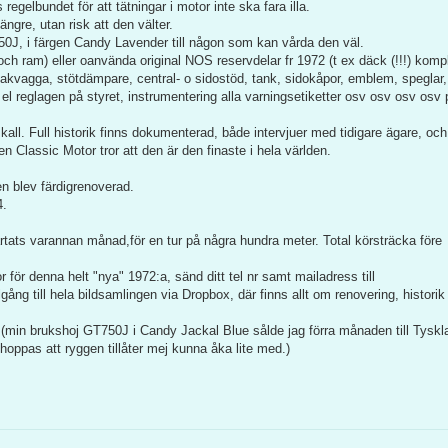
egelbundet för att tätningar i motor inte ska fara illa.
ängre, utan risk att den välter.
50J, i färgen Candy Lavender till någon som kan vårda den väl.
och ram) eller oanvända original NOS reservdelar fr 1972 (t ex däck (!!!) komp
 bakvagga, stötdämpare, central- o sidostöd, tank, sidokåpor, emblem, speglar, 
el reglagen på styret, instrumentering alla varningsetiketter osv osv osv osv 
 skall. Full historik finns dokumenterad, både intervjuer med tidigare ägare, och
 Classic Motor tror att den är den finaste i hela världen.
n blev färdigrenoverad.
4.
rtats varannan månad,för en tur på några hundra meter. Total körsträcka före
 för denna helt "nya" 1972:a, sänd ditt tel nr samt mailadress till
illgång till hela bildsamlingen via Dropbox, där finns allt om renovering, historik
in brukshoj GT750J i Candy Jackal Blue sålde jag förra månaden till Tyskl
oppas att ryggen tillåter mej kunna åka lite med.)