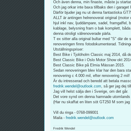
Och även denna, min finaste, måste ju startas r
Och jag orkar inte baxa tillbaks den i garaget l
Därför bjuder jag nu ut denna fantastiska GT7
ALLT är antingen helrenoverat original (motor 
hjul inkl nav, ljuddämpare, sadel, framgaffel,
kablage, belysning fram o bak komplett, båda 
denna otroligt välrenoverade pärla.
T ex sitter alla original bultar med "S" där de
renoveringen finns fotodokumenterad. Tidningen
Utställningspriser:
Best Bike i Tjolöholm Classic maj 2014, då de
Best Classic Bike i Oslo Motor Show okt 201
Best Classic Bike på Elmia Mässan 2015.
Sedan renoveringen blev klar har den bara sta
renovering c 4.000 mil, efter renovering 2 mil!
Är du intresserad och beredd att betala massor
fredrik.wendel@outlook.com
, så ger jag dej t
Jag vill helst sälja den i Sverige, om det går.
Det vore synd om denna hamnade utomlands (m
(Har nu skaffat en liten söt GT250 M som jag h
Vill du ringa - 0768-099001
Maila -
fredrik.wendel@outlook.com
Fredrik Wendel