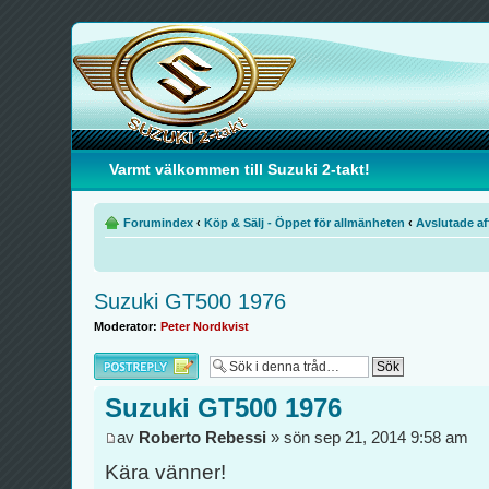
Varmt välkommen till Suzuki 2-takt!
Forumindex
‹
Köp & Sälj - Öppet för allmänheten
‹
Avslutade af
Suzuki GT500 1976
Moderator:
Peter Nordkvist
Besvara
Suzuki GT500 1976
av
Roberto Rebessi
» sön sep 21, 2014 9:58 am
Kära vänner!