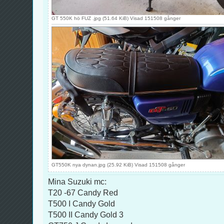
GT 550K hö FUZ .jpg (51.64 KiB) Visad 151508 gånger
GT550K nya dynan.jpg (25.92 KiB) Visad 151508 gånger
Mina Suzuki mc:
T20 -67 Candy Red
T500 I Candy Gold
T500 II Candy Gold 3