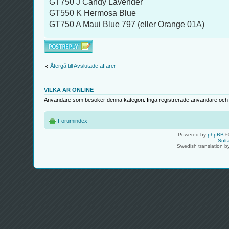
GT750 J Candy Lavender
GT550 K Hermosa Blue
GT750 A Maui Blue 797 (eller Orange 01A)
Besvara
Återgå till Avslutade affärer
VILKA ÄR ONLINE
Användare som besöker denna kategori: Inga registrerade användare och 
Forumindex
Powered by
phpBB
©
Sult
Swedish translation 