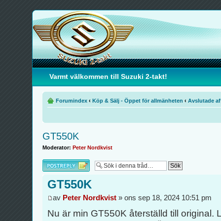
Varmt välkommen till Suzuki 2-takt!
Forumindex
‹
Köp & Sälj - Öppet för allmänheten
‹
Avslutade af
GT550K
Moderator:
Peter Nordkvist
Besvara
GT550K
av
Peter Nordkvist
» ons sep 18, 2024 10:51 pm
Nu är min GT550K återställd till original