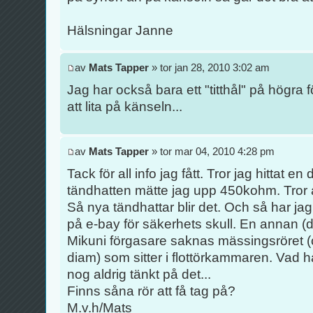
Hälsningar Janne
av
Mats Tapper
» tor jan 28, 2010 3:02 am
Jag har också bara ett "titthål" på högra fö
att lita på känseln...
av
Mats Tapper
» tor mar 04, 2010 4:28 pm
Tack för all info jag fått. Tror jag hittat e
tändhatten mätte jag upp 450kohm. Tror a
Så nya tändhattar blir det. Och så har ja
på e-bay för säkerhets skull. En annan (
Mikuni förgasare saknas mässingsröret
diam) som sitter i flottörkammaren. Vad ha
nog aldrig tänkt på det...
Finns såna rör att få tag på?
M.v.h/Mats