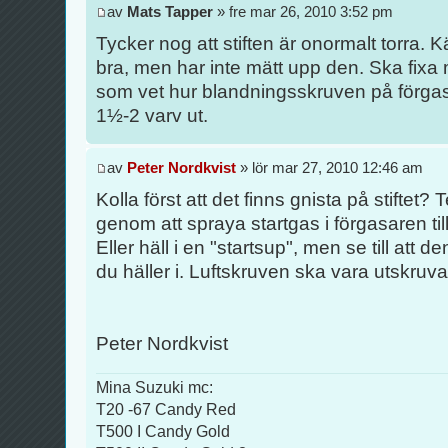
av
Mats Tapper
» fre mar 26, 2010 3:52 pm
Tycker nog att stiften är onormalt torra
bra, men har inte mätt upp den. Ska fixa
som vet hur blandningsskruven på förgas
1½-2 varv ut.
av
Peter Nordkvist
» lör mar 27, 2010 12:46 am
Kolla först att det finns gnista på stiftet
genom att spraya startgas i förgasaren til
Eller häll i en "startsup", men se till att d
du häller i. Luftskruven ska vara utskruv
Peter Nordkvist
Mina Suzuki mc:
T20 -67 Candy Red
T500 I Candy Gold