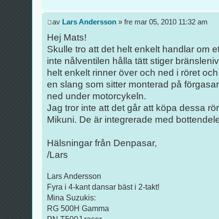
av
Lars Andersson
» fre mar 05, 2010 11:32 am
Hej Mats!
Skulle tro att det helt enkelt handlar om 
inte nålventilen hålla tätt stiger bränslen
helt enkelt rinner över och ned i röret o
en slang som sitter monterad på förgasa
ned under motorcykeln.
Jag tror inte att det går att köpa dessa r
Mikuni. De är integrerade med bottendel
Hälsningar från Denpasar,
/Lars
Lars Andersson
Fyra i 4-kant dansar bäst i 2-takt!
Mina Suzukis:
RG 500H Gamma
PN T500J racer