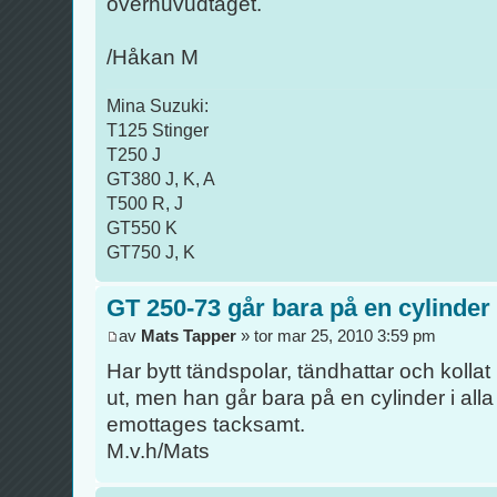
överhuvudtaget.
/Håkan M
Mina Suzuki:
T125 Stinger
T250 J
GT380 J, K, A
T500 R, J
GT550 K
GT750 J, K
GT 250-73 går bara på en cylinder
av
Mats Tapper
» tor mar 25, 2010 3:59 pm
Har bytt tändspolar, tändhattar och kolla
ut, men han går bara på en cylinder i alla
emottages tacksamt.
M.v.h/Mats