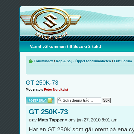
Varmt välkommen till Suzuki 2-takt!
Forumindex
‹
Köp & Sälj - Öppet för allmänheten
‹
Fritt Forum
GT 250K-73
Moderator:
Peter Nordkvist
Besvara
GT 250K-73
av
Mats Tapper
» ons jan 27, 2010 9:01 am
Har en GT 250K som går orent på ena cy