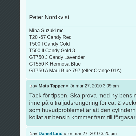
Peter Nordkvist
Mina Suzuki mc:
T20 -67 Candy Red
T500 I Candy Gold
T500 II Candy Gold 3
GT750 J Candy Lavender
GT550 K Hermosa Blue
GT750 A Maui Blue 797 (eller Orange 01A)
av
Mats Tapper
» lör mar 27, 2010 3:09 pm
Tack för tipsen. Ska prova med ny bensin
inne på ultraljudsrengöring för ca. 2 vec
som huvudproblemet är att den cylindern 
kollat att bensin kommer fram till förgasa
av
Daniel Lind
» lör mar 27, 2010 3:20 pm