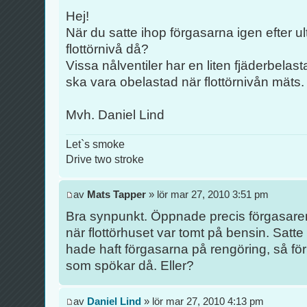
Hej!
När du satte ihop förgasarna igen efter ult
flottörnivå då?
Vissa nålventiler har en liten fjäderbela
ska vara obelastad när flottörnivån mäts.
Mvh. Daniel Lind
Let`s smoke
Drive two stroke
av
Mats Tapper
» lör mar 27, 2010 3:51 pm
Bra synpunkt. Öppnade precis förgasare
när flottörhuset var tomt på bensin. Satte i
hade haft förgasarna på rengöring, så för
som spökar då. Eller?
av
Daniel Lind
» lör mar 27, 2010 4:13 pm