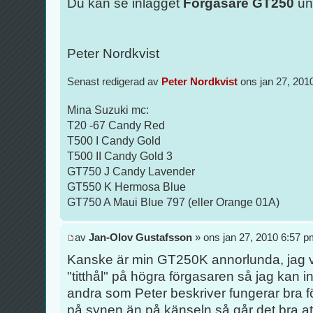
Du kan se inlägget
Förgasare GT250
un
Peter Nordkvist
Senast redigerad av
Peter Nordkvist
ons jan 27, 2010
Mina Suzuki mc:
T20 -67 Candy Red
T500 I Candy Gold
T500 II Candy Gold 3
GT750 J Candy Lavender
GT550 K Hermosa Blue
GT750 A Maui Blue 797 (eller Orange 01A)
av
Jan-Olov Gustafsson
» ons jan 27, 2010 6:57 
Kanske är min GT250K annorlunda, jag ve
"titthål" på högra förgasaren så jag kan i
andra som Peter beskriver fungerar bra f
på synen än på känseln så går det bra at