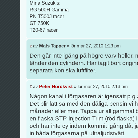
Mina Suzukis:
RG 500H Gamma
PN T500J racer
GT 750K
T20-67 racer
av
Mats Tapper
» lör mar 27, 2010 1:23 pm
Den går inte igång på högre varv heller
tänder den cylindern. Har tagit bort origina
separata koniska luftfilter.
av
Peter Nordkvist
» lör mar 27, 2010 2:13 pm
Någon kanal i förgasaren är igensatt p.g.a.
Det blir lätt så med den dåliga bensin vi h
månader eller mer. Tappa ur all gammal ben
en flaska STP Injection Trim (röd flaska) 
och har inte cylindern kommit igång då, j
in båda förgasarna på ultraljudstvätt.