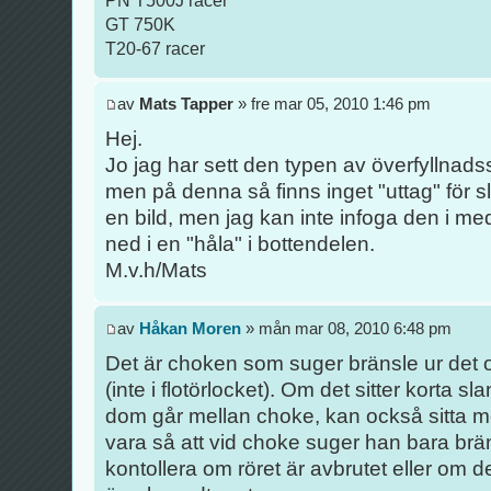
GT 750K
T20-67 racer
av
Mats Tapper
» fre mar 05, 2010 1:46 pm
Hej.
Jo jag har sett den typen av överfyllnad
men på denna så finns inget "uttag" för 
en bild, men jag kan inte infoga den i me
ned i en "håla" i bottendelen.
M.v.h/Mats
av
Håkan Moren
» mån mar 08, 2010 6:48 pm
Det är choken som suger bränsle ur det o
(inte i flotörlocket). Om det sitter korta 
dom går mellan choke, kan också sitta me
vara så att vid choke suger han bara brän
kontollera om röret är avbrutet eller om de