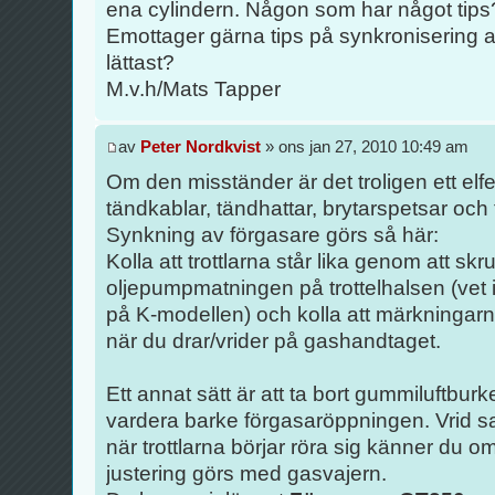
ena cylindern. Någon som har något tips
Emottager gärna tips på synkronisering a
lättast?
M.v.h/Mats Tapper
av
Peter Nordkvist
» ons jan 27, 2010 10:49 am
Om den misständer är det troligen ett elfel
tändkablar, tändhattar, brytarspetsar och
Synkning av förgasare görs så här:
Kolla att trottlarna står lika genom att skr
oljepumpmatningen på trottelhalsen (vet i
på K-modellen) och kolla att märkningarna
när du drar/vrider på gashandtaget.
Ett annat sätt är att ta bort gummiluftburk
vardera barke förgasaröppningen. Vrid 
när trottlarna börjar röra sig känner du om
justering görs med gasvajern.