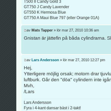
T500 II Candy Gold 3
GT750 J Candy Lavender
GT550 K Hermosa Blue
GT750 A Maui Blue 797 (eller Orange 01A)
av
Mats Tapper
» lör mar 27, 2010 10:36 am
Gnistan är jättefin på båda cylindrarna. 
av
Lars Andersson
» lör mar 27, 2010 12:27 pm
Hej,
Ytterligere möjlig orsak; motorn drar tjuv
luftburk. Går den "döa" cylindern inte igå
Mvh,
/Lars
Lars Andersson
Fyra i 4-kant dansar bäst i 2-takt!