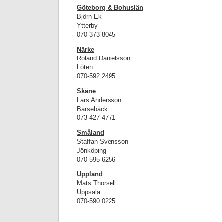
Göteborg & Bohuslän
Björn Ek
Ytterby
070-373 8045
Närke
Roland Danielsson
Löten
070-592 2495
Skåne
Lars Andersson
Barsebäck
073-427 4771
Småland
Staffan Svensson
Jönköping
070-595 6256
Uppland
Mats Thorsell
Uppsala
070-590 0225