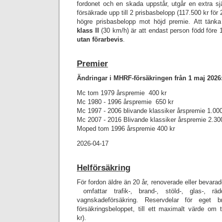
fordonet och en skada uppstår, utgår en extra sj
försäkrade upp till 2 prisbasbelopp (117.500 kr för 2
högre prisbasbelopp mot höjd premie.
Att tänka
klass II
(30 km/h) är att endast person född före 
utan förarbevis
.
Premier
Ändringar i MHRF-försäkringen från 1 maj 2026
Mc tom 1979 årspremie 400 kr
Mc 1980 - 1996 årspremie 650 kr
Mc 1997 - 2006 blivande klassiker årspremie 1.000
Mc 2007 - 2016 Blivande klassiker årspremie 2.30
Moped tom 1996 årspremie 400 kr
2026-04-17
Helförsäkring
För fordon äldre än 20 år, renoverade eller bevarad
omfattar trafik-, brand-, stöld-, glas-, räd
vagnskadeförsäkring. Reservdelar för eget br
försäkringsbeloppet, till ett maximalt värde om 
kr).