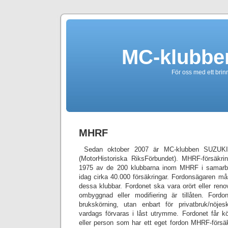
MC-klubbe
För oss med ett brin
MHRF
Sedan oktober 2007 är MC-klubben SUZUKI
(MotorHistoriska RiksFörbundet). MHRF-försäkr
1975 av de 200 klubbarna inom MHRF i samar
idag cirka 40.000 försäkringar. Fordonsägaren mås
dessa klubbar. Fordonet ska vara orört eller
renov
ombyggnad eller modifiering är tillåten. Fordo
brukskörning, utan enbart för privatbruk/nöjes
vardags förvaras i låst utrymme. Fordonet får k
eller person som har ett eget fordon MHRF-för