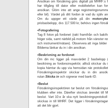
Ansökan om försäkring görs digitalt på MHRF:s 
har tillgång till dator eller mobiltelefon kan fo
ansökan. Glöm inte att ange registreringsnumme
eller bil). Värdet på ditt fordon är vad du själv anse
Om du uppger ett värde på din
motorcyke
prisbasbelopp, dvs 117.500 kr, behövs ingen försä
•Fotografering
Tag 8 foton på fordonet (rakt framifrån och bakifr
höger sida, samt närbild på motorn från vänster re
och instrument/mätare). Observera att inga bilder 
Bilderna länkar du in i din ansökan.
•
Beskrivning av fordonet
Om din mc ligger på maxvärdet 2 basbelopp (
besiktning av fordonsinspektör, alltså skickar du 
kopia hämtar du upp via hemsidan när protokollet 
Försäkringsinspektör skickar du in din ans
rutan
Skicka in
och signerar med bank-ID.
•Beslut
F
örsäkringsinspektören tar beslut om försäkrin
klubben eller inte. Därefter skickas ärendet till 
beslut.
Vart 10:e år ska nytt besiktningsprotokol
skickas in till MHRF. Det ligger i försäkringstaga
att det blir gjort.