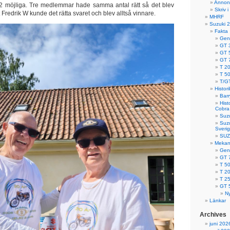
Annon
 12 möjliga. Tre medlemmar hade samma antal rätt så det blev
Skriv 
 Fredrik W kunde det rätta svaret och blev alltså vinnare.
MHRF
Suzuki 2
Fakta
Gene
GT 
GT 
GT 
T 2
T 5
T/G
Histori
Barr
Hist
Cobra
Suzu
Suzu
Sveri
SUZU
Mekan
Gene
GT 
T 5
T 2
T 2
GT 
Ny
Länkar
Archives
juni 202