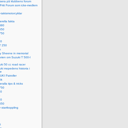
sera på klubbens forum
i Fritt Forum som icke-medlem
-taktsmotorcyklar
rella fakta
380
550
750
0
00
T 250
k
y Sheene in memorial
orien om Suzuki T 500-I
ki 50 cc road racer
ki mopedens historia i
ge
KI Patroller
ik
ralla tips & tricks
750
00
0
50
550
 startkoppling
6