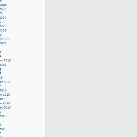
26
 2025
 2025
25
 2024
4
 2023
 2022
2
r 2021
 2021
0
9
er 2018
 2018
8
8
18
er 2017
7
 2016
r 2015
2015
r 2014
er 2014
4
 2013
3
 2012
2