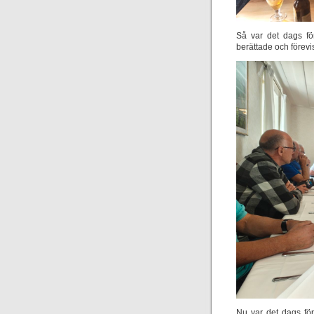
Så var det dags fö
berättade och förev
Nu var det dags för