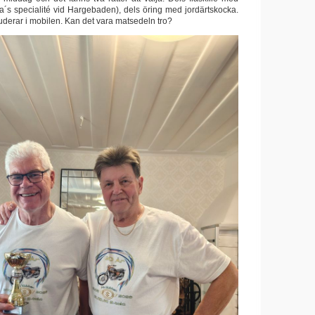
a´s specialité vid Hargebaden), dels öring med jordärtskocka.
tuderar i mobilen. Kan det vara matsedeln tro?