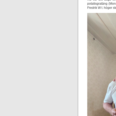
potatisgratäng (Mon
Fredrik W t. höger s