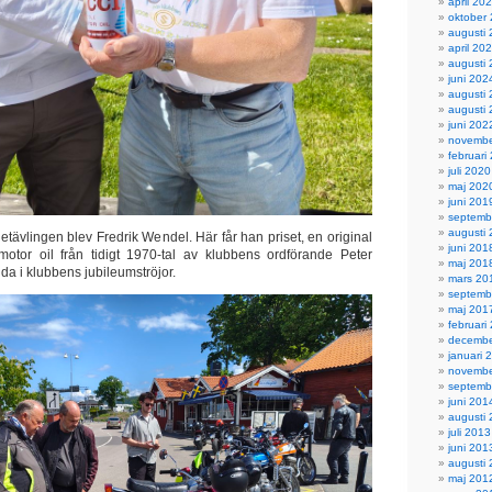
april 20
oktober
augusti
april 20
augusti
juni 202
augusti
augusti
juni 202
novembe
februari
juli 2020
maj 202
juni 201
septemb
augusti
etävlingen blev Fredrik Wendel. Här får han priset, en original
juni 201
tor oil från tidigt 1970-tal av klubbens ordförande Peter
maj 201
da i klubbens jubileumströjor.
mars 20
septemb
maj 201
februari
decembe
januari 
novembe
septemb
juni 201
augusti
juli 2013
juni 201
augusti
maj 201