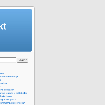
kt
ben
 om medlemskap
k
sation
kt
ns bildgalleri
änna Suzuki 2-taktsbilder
baktiviteter
logen Fjugesta
lemmarnas motorcyklar