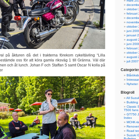
mars 20
decembe
oktober
februari
decembe
novembe
oktober
juni 200
januari 
augusti
juni 200
februari
oktober
al på åkturen då det i trakterna förekom cykeltävling “Lilla
augusti
bestämde oss för att köra gamla riksväg 1 till Gränna. Väl där
juli 2007
nen och åt lunch. Johan F och Staffan S samt Oscar N kolla på
Categorie
er
Blåröks
Intressa
Nyheter
Blogroll
All Suzuk
Building
Classic 
T500 fans
GT750 J,
Index
MCHK-ti
Renoveri
Road tes
Suzuki G
Bulletins