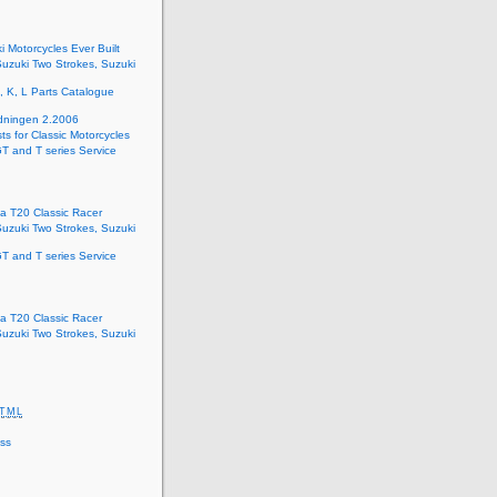
i Motorcycles Ever Built
Suzuki Two Strokes, Suzuki
 K, L Parts Catalogue
dningen 2.2006
ts for Classic Motorcycles
T and T series Service
 a T20 Classic Racer
Suzuki Two Strokes, Suzuki
T and T series Service
 a T20 Classic Racer
Suzuki Two Strokes, Suzuki
n
TML
ss