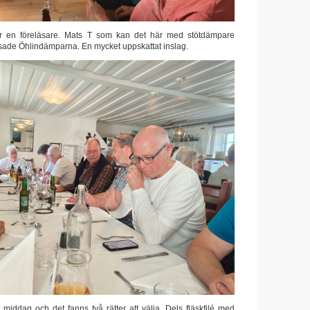
r en föreläsare. Mats T som kan det här med stötdämpare
isade Öhlindämparna. En mycket uppskattat inslag.
 middag och det fanns två rätter att välja. Dels fläskfilé med