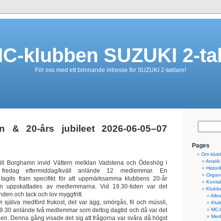
C-klubben SUZUKI 2-ta
För oss med ett brinnande intresse för SUZUKI 2-taktare!
fen & 20-års jubileet 2026-06-05–07
Pages
Om klub
Ansök
 till Borghamn invid Vättern melklan Vadstena och Ödeshög i
Histori
 fredag eftermiddag/kväll anlände 12 medlemmar. En
Organi
 tagits fram specifikt för att uppmärksamma klubbens 20-år
Konta
n uppskattades av medlemmarna. Vid 19.30-tiden var det
Klubbe
anden och tack och lov myggfritt.
Allm
i själva medförd frukost, det var ägg, smörgås, fil och müssli,
Klub
kl 9.30 anlände två medlemmar som deltog dagtid och då var det
MC-
Med
gen. Denna gång visade det sig att frågorna var svåra då högst