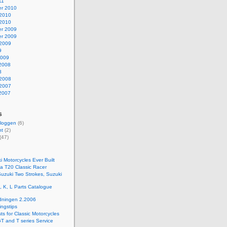
11
r 2010
 2010
 2010
r 2009
r 2009
 2009
9
2009
 2008
8
 2008
 2007
 2007
s
bloggen
(6)
nt
(2)
(47)
i Motorcycles Ever Built
 a T20 Classic Racer
Suzuki Two Strokes, Suzuki
 K, L Parts Catalogue
dningen 2.2006
ngstips
ts for Classic Motorcycles
T and T series Service