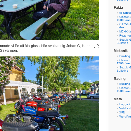
Fakta
All Suzuk
Classic 
T500 fans
GT750 J,
Index
MCHK-ti
Road tes
Suzuki G
Bulletins
nnade vi för att äta glass. Här svalkar sig Johan G, Henning P,
S i värmen.
Mekanik
Building
Classic 
T500 fans
Suzuki G
Bulletins
Racing
Building
Classic 
T500 fans
Meta
Logga i
Valid
XH
XFN
WordPre