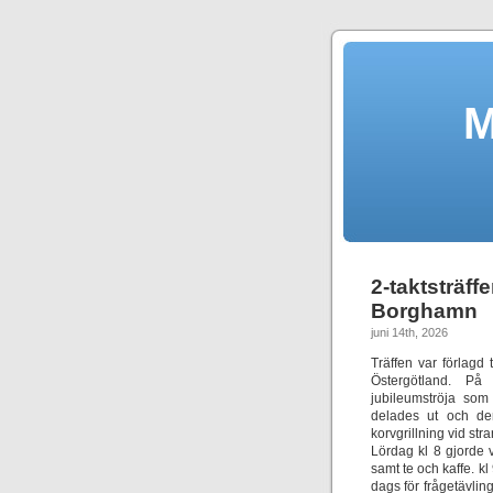
M
2-taktsträf
Borghamn
juni 14th, 2026
Träffen var förlagd
Östergötland. På
jubileumströja som
delades ut och de
korvgrillning vid str
Lördag kl 8 gjorde v
samt te och kaffe. 
dags för frågetävlin