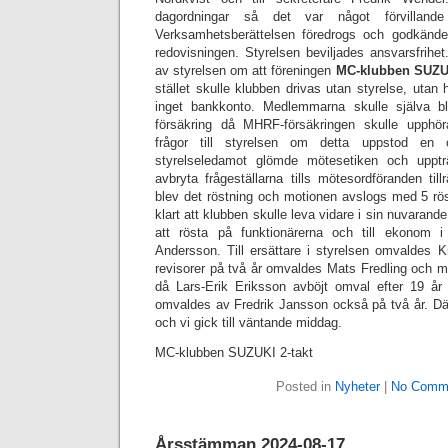
dagordningar så det var något förvillande 
Verksamhetsberättelsen föredrogs och godkänd
redovisningen. Styrelsen beviljades ansvarsfrihe
av styrelsen om att föreningen
MC-klubben SUZUK
stället skulle klubben drivas utan styrelse, utan
inget bankkonto. Medlemmarna skulle själva b
försäkring då MHRF-försäkringen skulle upphö
frågor till styrelsen om detta uppstod en 
styrelseledamot glömde mötesetiken och uppt
avbryta frågeställarna tills mötesordföranden till
blev det röstning och motionen avslogs med 5 rö
klart att klubben skulle leva vidare i sin nuvarande
att rösta på funktionärerna och till ekonom 
Andersson. Till ersättare i styrelsen omvaldes Kri
revisorer på två år omvaldes Mats Fredling och 
då Lars-Erik Eriksson avböjt omval efter 19 år s
omvaldes av Fredrik Jansson också på två år. D
och vi gick till väntande middag.
MC-klubben SUZUKI 2-takt
Posted in
Nyheter
|
No Comm
Årsstämman 2024-08-17