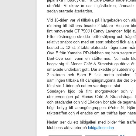
japanska motorcyklar. På
Café Blårök
hade Rolan
utmärkt. Vi skrev in oss i gästboken, lämnade 
sedan startade återfärden.
Vid 16-tiden var vi tillbaka på Hargebaden och all
röstning till träffens finaste 2-taktare. Vinnare b
fint renoverade GT 750J i Candy Lavender, följd a
Efter röstningen skedde lottförsäljning och fråget
relativt snabbt och med ett stort prisbord fick alla
bestod av 12 st. 2-taktsrelaterade frågor som mång
Ove E från Yamaha RD-klubben tog hem segern med 
Bert-Ove som vann en ståltermos. Nu hade kloc
begav sig till Monas Café & Strandstuga där vi
smakade underbart gott. Där skedde prisutdelning 
2-taktaren och Björn E fick motta pokalen. 
samlingen tillbaka till campingstugorna där det bl
först vid 1-tiden på natten var dagens slut.
Söndagen bjöd på fint morgonväder och vi 
uteserveringen på Monas Café & Strandstuga. D
och städandet och vid 10-tiden började deltagarna
högt betyg till arrangörsgruppen (Peter N, Bjö
taktsträffen och vi enades om att träffas igen nästa
Nedan ser du ett bildgalleri med bilder från träffen
klubbens aktiviteter på
bildgallerisidan
.