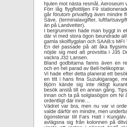
hjulen mot nästa resmål, Aeroseum vi
Förr låg flygflottiljen F9 statione
går förutom privatflyg även mindre fl
Säve. (terminalavgifter, luftfartsavgif
än på Landvetter).
I bergrummen hade man byggt in et
där vi med stora ögon beundrade allti
gamla skolflygplan och SAAB:s MFI T
En del passade på att åka flygsim
nöjde sig med att provsitta i J35 D
vackra J32 Lansen.
Bland godbitarna fanns även en rep
och en hel parad av Bell-helikoptrar.
Vi hade efter detta planerat ett besö
en titt i hans fina Suzukigarage, m
Björn kände sig inte riktigt kurant
besök anstå till en annan gång. Tip
innan och ta på solglasögon om Ni å
ordentligt där inne…
Vädret var bra, men nu var vi orden
valde därför en mindre, men underba
ögonstenar till Fars Hatt i Kungäl
avlägsna sig från kolonnen på dit