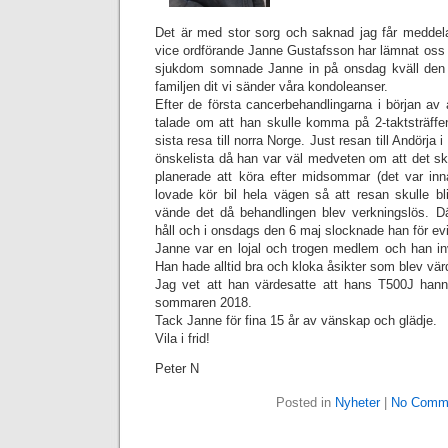
Det är med stor sorg och saknad jag får meddel
vice ordförande Janne Gustafsson har lämnat oss oc
sjukdom somnade Janne in på onsdag kväll den 6
familjen dit vi sänder våra kondoleanser.
Efter de första cancerbehandlingarna i början av å
talade om att han skulle komma på 2-taktsträffen
sista resa till norra Norge. Just resan till Andörja
önskelista då han var väl medveten om att det skul
planerade att köra efter midsommar (det var inn
lovade kör bil hela vägen så att
resan skulle bl
vände det då behandlingen blev verkningslös. Där
håll och i onsdags den 6 maj slocknade han för evi
Janne var en lojal och trogen medlem och han inv
Han hade alltid bra och kloka åsikter som blev värd
Jag vet att han värdesatte att hans T500J hann b
sommaren 2018.
Tack Janne för fina 15 år av vänskap och glädje.
Vila i frid!
Peter N
Posted in
Nyheter
|
No Comm