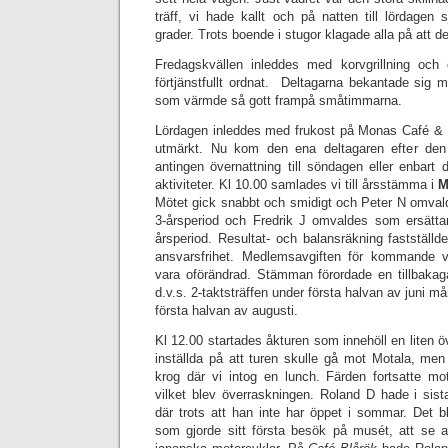
träff, vi hade kallt och på natten till lördagen 
grader. Trots boende i stugor klagade alla på att d
Fredagskvällen inleddes med korvgrillning oc
förtjänstfullt ordnat. Deltagarna bekantade sig m
som värmde så gott frampå småtimmarna.
Lördagen inleddes med frukost på Monas Café 
utmärkt. Nu kom den ena deltagaren efter den
antingen övernattning till söndagen eller enbart
aktiviteter. Kl 10.00 samlades vi till årsstämma i
M
Mötet gick snabbt och smidigt och Peter N omvalde
3-årsperiod och Fredrik J omvaldes som ersättar
årsperiod. Resultat- och balansräkning fastställd
ansvarsfrihet. Medlemsavgiften för kommande 
vara oförändrad. Stämman förordade en tillbakagån
d.v.s. 2-taktsträffen under första halvan av juni
första halvan av augusti.
Kl 12.00 startades åkturen som innehöll en liten ö
inställda på att turen skulle gå mot Motala, men i
krog där vi intog en lunch. Färden fortsatte m
vilket blev överraskningen. Roland D hade i sist
där trots att han inte har öppet i sommar. Det b
som gjorde sitt första besök på musét, att se al