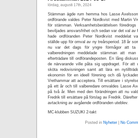
lördag, augusti 17th, 2024
Stämman ägde rum hemma hos Lasse Axelsson i
ordförande valdes Peter Nordkvist med Martin V
för stämman. Verksamhetsberättelsen föredrogs
beviljades ansvarsfrihet och sedan var det val av 
hade ordföranden Peter Nordkvist meddelat va
ställde upp för omval av ny treårsperiod. 18 år so
nu var det dags för yngre förmågor att ta 
valberedningen meddelade stämman att man i
efterträdare till ordförandeposten. En lång disk
de närvarande ville påta sig uppdraget. För att 
sköta redovisningen samt att lära en nytillträd
ekonomin för en ideell förening och då lyckade
Vrethammar att acceptera. Till ersättare i styrels
på ett år och till valberedare omvaldes Lasse A
på två år. Men med den förändringen att nu valde
Fredrik till ersättare på förslag av Fredrik. Däre
avtackning av avgående ordföranden uteblev.
MC-klubben SUZUKI 2-takt
Posted in
Nyheter
|
No Comm