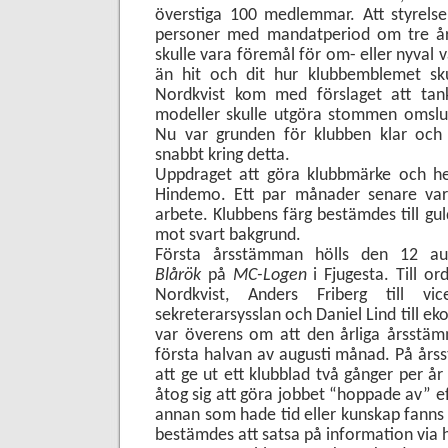
överstiga 100 medlemmar. Att styrelse
personer med mandatperiod om tre år,
skulle vara föremål för om- eller nyval v
än hit och dit hur klubbemblemet sku
Nordkvist kom med förslaget att tan
modeller skulle utgöra stommen omslu
Nu var grunden för klubben klar och
snabbt kring detta.
Uppdraget att göra klubbmärke och hem
Hindemo. Ett par månader senare var
arbete. Klubbens färg bestämdes till gu
mot svart bakgrund.
Första årsstämman hölls den 12 a
Blårök
på
MC-Logen
i Fjugesta. Till o
Nordkvist, Anders Friberg till v
sekreterarsysslan och Daniel Lind till e
var överens om att den årliga årsstäm
första halvan av augusti månad. På år
att ge ut ett klubblad två gånger per 
åtog sig att göra jobbet “hoppade av” 
annan som hade tid eller kunskap fanns int
bestämdes att satsa på information via