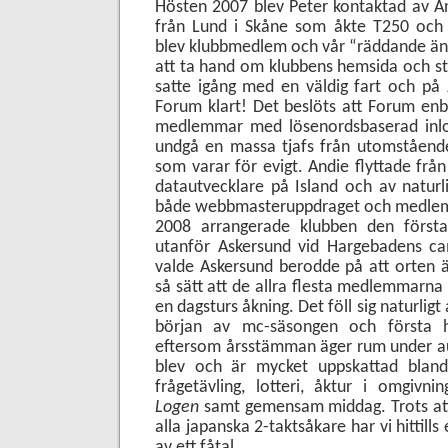
Hösten 2007 blev Peter kontaktad av An
från Lund i Skåne som åkte T250 och
blev klubbmedlem och vår “räddande äng
att ta hand om klubbens hemsida och st
satte igång med en väldig fart och på
Forum klart! Det beslöts att Forum enbar
medlemmar med lösenordsbaserad inlog
undgå en massa tjafs från utomståend
som varar för evigt. Andie flyttade frå
datautvecklare på Island och
av naturl
både webbmasteruppdraget och medlem
2008 arrangerade klubben den förs
utanför Askersund vid Hargebadens cam
valde Askersund berodde på att orten ä
så sätt att de allra flesta medlemmarna
en dagsturs åkning. Det föll sig naturligt a
början av mc-säsongen och första 
eftersom årsstämman äger rum under au
blev och är mycket uppskattad bla
frågetävling, lotteri, åktur i omgiv
Logen
samt gemensam middag. Trots att
alla japanska 2-taktsåkare har vi hittills
av ett fåtal.