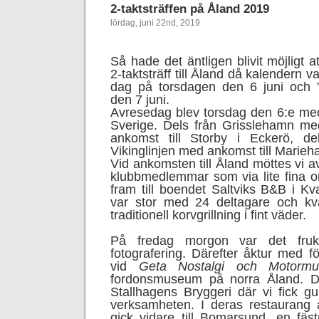
2-taktsträffen på Åland 2019
lördag, juni 22nd, 2019
Så hade det äntligen blivit möjligt a
2-taktsträff till Åland då kalendern
dag på torsdagen den 6 juni och 
den 7 juni.
Avresedag blev torsdag den 6:e med 
Sverige. Dels från Grisslehamn me
ankomst till Storby i Eckerö, d
Vikinglinjen med ankomst till Marie
Vid ankomsten till Åland möttes vi av
klubbmedlemmar som via lite fina 
fram till boendet Saltviks B&B i Kv
var stor med 24 deltagare och kv
traditionell korvgrillning i fint väder.
På fredag morgon var det fruk
fotografering. Därefter åktur med f
vid
Geta Nostalgi och Motorm
fordonsmuseum på norra Åland. Där
Stallhagens Bryggeri där vi fick g
verksamheten. I deras restaurang 
gick vidare till Bomarsund, en fäs