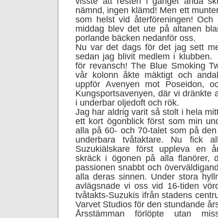
visste att resten i gänget ändå sku
nämnd, ingen klämd! Men ett muntert
som helst vid återföreningen! Och
middag blev det ute på altanen bl
porlande bäcken nedanför oss.
Nu var det dags för det jag sett 
sedan jag blivit medlem i klubben.
för revansch! The Blue Smoking T
vår kolonn åkte mäktigt och andak
uppför Avenyen mot Poseidon, oc
Kungsportsavenyen, där vi dränkte a
i underbar oljedoft och rök.
Jag har aldrig varit så stolt i hela mi
ett kort ögonblick först som min 
alla på 60- och 70-talet som på den 
underbara tvåtaktare. Nu fick a
Suzukiälskare först uppleva en ån
skräck i ögonen på alla flanörer, 
passionen snabbt och överväldigan
alla deras sinnen. Under stora hyll
avlägsnade vi oss vid 16-tiden vör
tvåtakts-Suzukis ifrån stadens centr
Varvet Studios för den stundande å
Årsstämman förlöpte utan miss