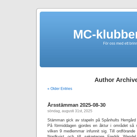
MC-klubbe
För oss med ett brin
Author Archiv
« Older Entries
Årsstämman 2025-08-30
söndag, augusti 31st, 2025
Stämman gick av stapeln på Spånhults Herrgård
På förmiddagen gjordes en åktur i området så s
vilken 9 medlemmar infunnit sig. Till ordförand
Nordkvist och till sekreterare Fredrik Wende