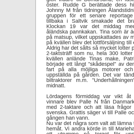
öster. Rudde G berättade dess his
Johnny M från tidningen Ålandstidn
gruppen för ett senare reportage
tillbaka i Saltvik smakade det b
Klockan 19 var det middag med 
åländska pannkakan. Tina som är äga
på matsup, vilket uppskattades av 
på kvällen blev det lottförsäljning till
Aldrig har det sålts så mycket lotter 
2-taktsträff som nu, hela 300 lotte
kvällen anlände Tinas make, Patr
började ett långt ”skådespel” av d
fart på alla möjliga motorer oc
uppställda på gården. Det var tän
biltraktorer m.m. ”Underhållninge
midnatt.
Lördagens förmiddag var vikt åt 
vinnare blev Palle N från Danmar
med 2-taktare och att läsa frågor
svenska. Grattis säger vi till Palle oc
gången han vann.
Nu var det några som valt att lämna 
hemåt. Vi andra körde in till Marieh