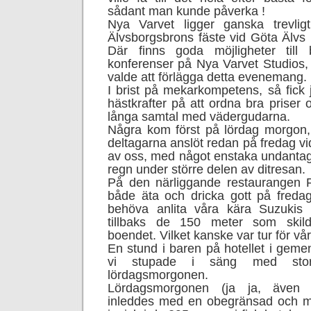
sådant man kunde påverka !
Nya Varvet ligger ganska trevligt
Älvsborgsbrons fäste vid Göta Älvs i
Där finns goda möjligheter til
konferenser på Nya Varvet Studios, 
valde att förlägga detta evenemang.
I brist på mekarkompetens, så fick 
hästkrafter på att ordna bra priser
långa samtal med vädergudarna.
Några kom först på lördag morgon
deltagarna anslöt redan på fredag vid
av oss, med något enstaka undantag
regn under större delen av ditresan.
På den närliggande restaurangen
både äta och dricka gott på fredag
behöva anlita våra kära Suzukis f
tillbaks de 150 meter som skild
boendet. Vilket kanske var tur för vår
En stund i baren på hotellet i geme
vi stupade i säng med stor 
lördagsmorgonen.
Lördagsmorgonen (ja ja, även 
inleddes med en obegränsad och ma