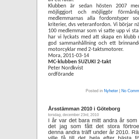
Klubben är sedan hösten 2007 me
möjliggjort och möjliggör förmånli
medlemmarnas alla fordonstyper so
kriterier, dvs veteranfordon. Vi börjar 
100 medlemmar som vi satte upp vi sta
har vi lyckats med att skapa en klubb
god sammanhållning och ett brinnande
motorcyklar med 2-taktsmotorer.
Mora, 2011-03-14
MC-klubben SUZUKI 2-takt
Peter Nordkvist
ordförande
Posted in
Nyheter
|
No Comm
Årsstämman 2010 i Göteborg
torsdag, december 23rd, 2010
I år var det bara mitt andra år so
det jag som fått det stora förtro
denna andra träff under år 2010. Rätt
ville få till det hela efter bästa 