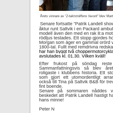
Årets vinnare av “
2-taktsträffens favorit
” blev Mar
Senare fortsatte ”Patrik Landell sho
åktur runt Saltvik i en Packard ambu
modell även den med en rak 8:a moto
rödljus testades. Ett stopp gjordes 
Morgan som äger en gammal orörd ve
1800-tal. Fullt med remdrivna redska
har han byggt två choppermotorcykla
avslutades kl. 01.30. Vilken kväll!
Efter frukost på söndag rest
Sammanfattningsvis så blev året
roligaste i klubbens historia. Ett sto
som gjort ett utomordentligt arr
också till Tina på Saltvik B&B för tr
fint boende.
Senare på sommaren nåddes vi
beskedet att Patrik Landell hastigt ha
hans minne!
Peter N