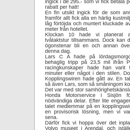
ingick i de 295.- som vi fick betala 
rabatt per hatt!
En fin utsikt ingick för de som anm
framför allt fick alla en härlig kustmi
låg förtöjda och muntert kluckade av
meter från hotellet.
Klockan 10 hade vi planerat a
tvåtaktstur tillsammans. Dock kan 
ögonstenar bli en och annan öve
denna dag.
Lars C A hade på lördagsmorgo
behaglig tripp på 23,5 mil ifrån 
racingkunskaper hade han varit 
minuter eller något i den stilen. D
Kopplingswiren hade gått av. En ta
så även Lars, som så småningom ko
Det var med stor samhörighetskänsla v
Honda Motorservice i Sisjön f
nödvändiga delar. Efter lite engag
talet medlemmar på en kopplingswire
en provisorisk lösning, men vi v
sena.
Därför fick vi hoppa över det inp
Volvo museet i Arendal, och iställ