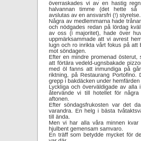
överraskades vi av en hastig regn
halvannan timme (det hette så 
avslutas av en ansvarsfri (!) styrelse.
Några av medlemmarna hade tråna
och nödgades redan på lördag kväl
av oss (i majoritet), hade över huv
uppmärksammade att vi avrest hemi
lugn och ro inrikta vårt fokus på att
mot söndagen.
Efter en mindre promenad österut,
att förtära vedeld-ugnsbakade pizzor
med öl fanns att inmundiga på gån
riktning, på Restaurang Portofino. D
grepp i bakdäcken under hemfärden 
Lyckliga och överväldigade av alla 
återvände vi till hotellet för någ
aftonen.
Efter söndagsfrukosten var det da
varandra. En helg i bästa tvåtaktsv
till ända.
Men vi har alla våra minnen kvar 
hjulbent gemensam samvaro.
En träff som betydde mycket för d
var där.