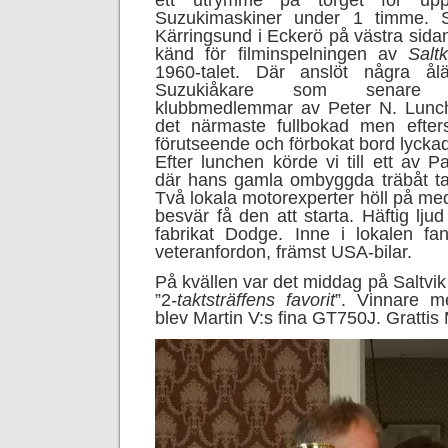
ett utrymme på torget för upp
Suzukimaskiner under 1 timme. S
Kärringsund i Eckerö på västra sida
känd för filminspelningen av
Salt
1960-talet. Där anslöt några ål
Suzukiåkare som senare
klubbmedlemmar av Peter N. Lunch
det närmaste fullbokad men efter
förutseende och förbokat bord lyckade
Efter lunchen körde vi till ett av Pa
där hans gamla ombyggda träbåt tagi
Två lokala motorexperter höll på med
besvär få den att starta. Häftig lju
fabrikat Dodge. Inne i lokalen f
veteranfordon, främst USA-bilar.
På kvällen var det middag på Saltvi
”2
-taktsträffens favorit
”. Vinnare m
blev Martin V:s fina GT750J. Grattis 