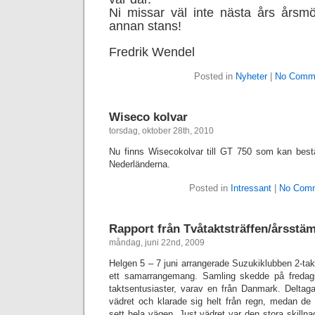
Ni missar väl inte nästa års årsm
annan stans!
Fredrik Wendel
Posted in
Nyheter
|
No Comm
Wiseco kolvar
torsdag, oktober 28th, 2010
Nu finns Wisecokolvar till GT 750 som kan best
Nederländerna.
Posted in
Intressant
|
No Comm
Rapport från Tvåtaktsträffen/årsst
måndag, juni 22nd, 2009
Helgen 5 – 7 juni arrangerade Suzukiklubben 2-ta
ett samarrangemang. Samling skedde på fredags
taktsentusiaster, varav en från Danmark. Deltaga
vädret och klarade sig helt från regn, medan de s
sett hela vägen. Just vädret var den stora skillna