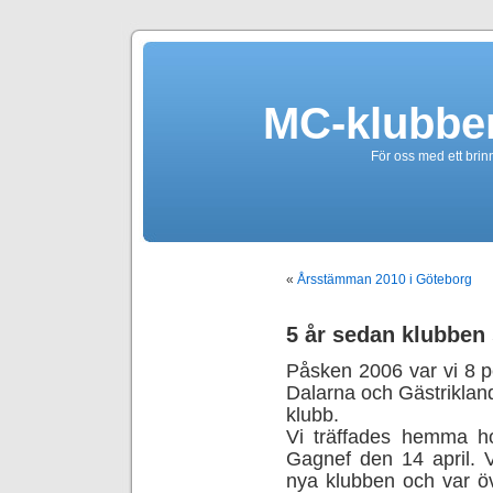
MC-klubbe
För oss med ett brin
«
Årsstämman 2010 i Göteborg
5 år sedan klubben 
Påsken 2006 var vi 8 p
Dalarna och Gästrikland
klubb.
Vi träffades hemma h
Gagnef den 14 april. V
nya klubben och var öv