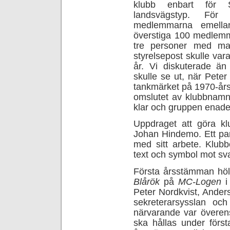
klubb enbart för S
landsvägstyp. För
medlemmarna emellan
överstiga 100 medlemma
tre personer med ma
styrelsepost skulle vara
år. Vi diskuterade än
skulle se ut, när Pete
tankmärket på 1970-års
omslutet av klubbnamn
klar och gruppen enades
Uppdraget att göra kl
Johan Hindemo. Ett pa
med sitt arbete. Klubb
text och symbol mot sv
Första årsstämman hö
Blårök
på
MC-Logen
i 
Peter Nordkvist, Anders
sekreterarsysslan och
närvarande var överen
ska hållas under förs