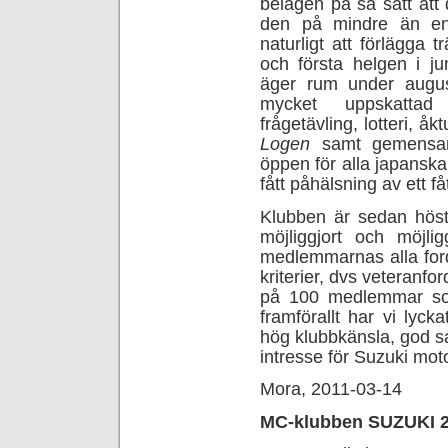
belägen på så sätt att
den på mindre än en 
naturligt att förlägga 
och första helgen i 
äger rum under augus
mycket uppskatta
frågetävling, lotteri, 
Logen
samt gemensam 
öppen för alla japanska 
fått påhälsning av ett få
Klubben är sedan hös
möjliggjort och möjlig
medlemmarnas alla for
kriterier, dvs veteranfo
på 100 medlemmar som
framförallt har vi lyc
hög klubbkänsla, god s
intresse för Suzuki mot
Mora, 2011-03-14
MC-klubben SUZUKI 2