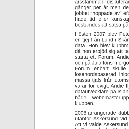
årsstämman diskutera
gånger per år men de
jobbet “hoppade av” e
hade tid eller kunskap
bestämdes att satsa på
Hösten 2007 blev Pete
en tjej från Lund i Sk
data. Hon blev klubbm
då hon erbjöd sig att 
starta ett Forum. Andi
och på Julaftons morgon
Forum enbart skulle
lösenordsbaserad inlo
massa tjafs från utom
varar för evigt. Andie 
datautvecklare på Isla
både webbmasterup
klubben.
2008 arrangerade klub
utanför Askersund vi
Att vi valde Askersund