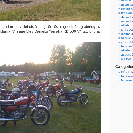
mars 20
decembe
oktober
februari
decembe
novembe
oktober
gebaden blev det utställning för röstning och fotografering av
juni 200
klarna. Vinnare blev Daniel:s Yamaha RD 500 V4 tätt följd av
januari 
augusti
juni 200
februari
oktober
augusti
juli 2007
Categorie
Blåröks
Intressa
Nyheter