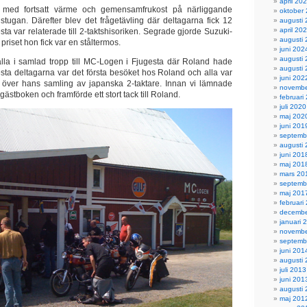
april 20
 med fortsatt värme och gemensamfrukost på närliggande
oktober
tugan. Därefter blev det frågetävling där deltagarna fick 12
augusti
april 20
esta var relaterade till 2-taktshisoriken. Segrade gjorde Suzuki-
augusti
priset hon fick var en ståltermos.
juni 202
augusti
alla i samlad tropp till MC-Logen i Fjugesta där Roland hade
augusti
lesta deltagarna var det första besöket hos Roland och alla var
juni 202
över hans samling av japanska 2-taktare. Innan vi lämnade
novembe
ästboken och framförde ett stort tack till Roland.
februari
juli 2020
maj 202
juni 201
septemb
augusti
juni 201
maj 201
mars 20
septemb
maj 201
februari
decembe
januari 
novembe
septemb
juni 201
augusti
juli 2013
juni 201
augusti
maj 201