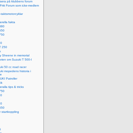
sera på klubbens forum
i Fritt Forum som icke-medlem
-taktsmotorcyklar
rella fakta
380
550
750
0
00
T 250
k
y Sheene in memorial
orien om Suzuki T 500-I
ki 50 cc road racer
ki mopedens historia i
ge
KI Patroller
ik
ralla tips & tricks
750
00
0
50
550
 startkoppling
6