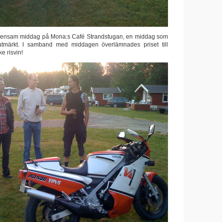
emensam middag på Mona:s Café Strandstugan, en middag som
tmärkt. I samband med middagen överlämnades priset till
e risvin!