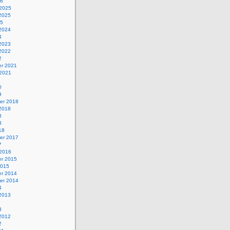
26
 2025
 2025
25
 2024
4
 2023
 2022
2
r 2021
 2021
0
9
er 2018
 2018
8
8
18
er 2017
7
 2016
r 2015
2015
r 2014
er 2014
4
 2013
3
 2012
2