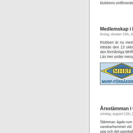
klubbens ordförande
Medlemskap i
lördag, oktober 13th, 
Klubben är nu medl
inträde den 13 okt
den förmånliga MHR
Läs mer under men
Årsstämman i 
söndag, augusti 12th, 
Stämman ägde rum de
vandrarhemmet vid 1
upp och det uppskat