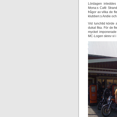
Lördagen inleddes
Mona:s Café Strands
frågor av vilka de fl
klubben:s Andie och 
Vid lunchtid körde 
dukat fika. För de f
mycket imponerade 
MC-Logen skrev vi i g