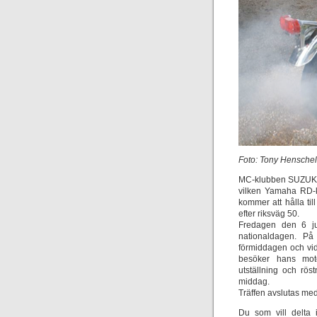
Foto: Tony Henschel
MC-klubben SUZUKI 2-
vilken Yamaha RD-k
kommer att hålla t
efter riksväg 50.
Fredagen den 6 jun
nationaldagen. På
förmiddagen och vid
besöker hans mot
utställning och rö
middag.
Träffen avslutas m
Du som vill delta 