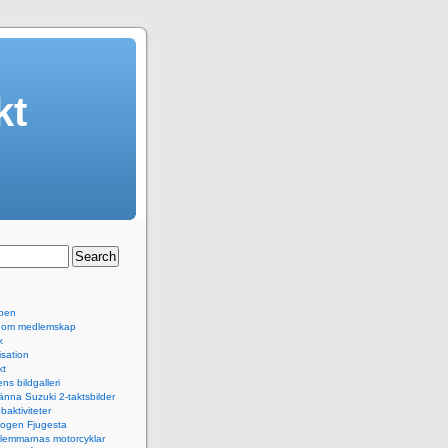
kt
ben
 om medlemskap
k
sation
kt
ns bildgalleri
änna Suzuki 2-taktsbilder
baktiviteter
logen Fjugesta
lemmarnas motorcyklar