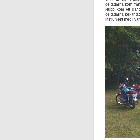
deltagarna kom frå
klubb kom ett gäng
deltagarna bekanta
instrument med i van