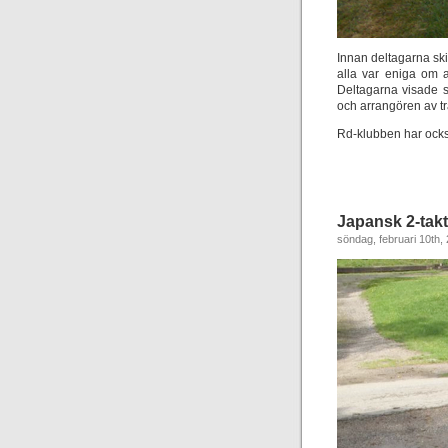
Innan deltagarna sk
alla var eniga om a
Deltagarna visade si
och arrangören av tr
Rd-klubben har också
Japansk 2-takts
söndag, februari 10th,