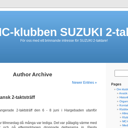
C-klubben SUZUKI 2-ta
För oss med ett brinnande intresse för SUZUKI 2-taktare!
Author Archive
Newer Entries »
Pages
Om klub
Ansök
ansk 2-taktsträff
Histori
Organi
Konta
Klubbe
ngerade 2-taktsträff den 6 - 8 juni i Hargebaden utanför
Allm
Klub
MC-
ar tillresedag då många var lediga. Det var påtaglig värme med
Med
 och på eftermiddagen droppade deltagarna in. Flesta