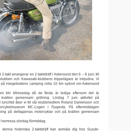
takt arrangerar en 2-taktsträff i Askersund den 6 – 8 juni, till
lubben och Kawasaki-klubbens trippelägare är inbjudna. Vi
ill på Hargebadens camping cirka 10 km sydost om Askersund
i blir tillresedag då de flesta är lediga eftersom det är
 kvällen gemensam grillning. Lördag 7 juni aktivitet på
 lunchtid åker vi till vår klubbmedlem Roland Danielsson och
orcykelmuseum MC-Logen i Fjugesta. På eftermiddagen
stning på deltagarnas motorcyklar och på kvällen gemensam
ed hemresa söndag förmiddag.
i denna historiska 2-taktsträff kan anmäla dig hos Suzuki-