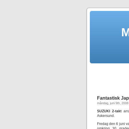
M
Fantastisk Jap
måndag, juni 9th, 2008
SUZUKI 2-takt
arra
Askersund.
Fredag den 6 juni v
omkring 30 grader