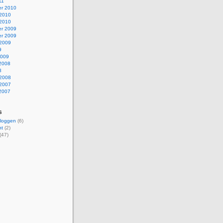
11
r 2010
 2010
 2010
r 2009
r 2009
 2009
9
2009
 2008
8
 2008
 2007
 2007
s
bloggen
(6)
nt
(2)
(47)