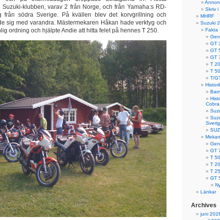
Annon
n Suzuki-klubben, varav 2 från Norge, och från Yamaha:s RD-
Skriv 
 från södra Sverige. På kvällen blev det korvgrillning och
MHRF
de sig med varandra. Mästermekaren Håkan hade verktyg och
Suzuki 2
lig ordning och hjälpte Andie att hitta felet på hennes T 250.
Fakta
Gene
GT 
GT 
GT 
T 2
T 5
T/G
Histori
Barr
Hist
Cobra
Suzu
Suzu
Sveri
SUZU
Mekan
Gene
GT 
T 5
T 2
T 2
GT 
Ny
Länkar
Archives
juni 202