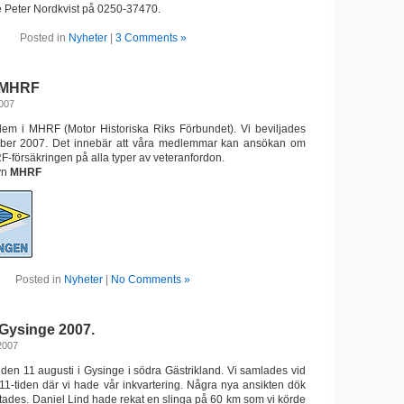
 Peter Nordkvist på 0250-37470.
Posted in
Nyheter
|
3 Comments »
 MHRF
2007
em i MHRF (Motor Historiska Riks Förbundet). Vi beviljades
ober 2007. Det innebär att våra medlemmar kan ansökan om
F-försäkringen på alla typer av veteranfordon.
yn
MHRF
Posted in
Nyheter
|
No Comments »
Gysinge 2007.
2007
n 11 augusti i Gysinge i södra Gästrikland. Vi samlades vid
1-tiden där vi hade vår inkvartering. Några nya ansikten dök
tades. Daniel Lind hade rekat en slinga på 60 km som vi körde