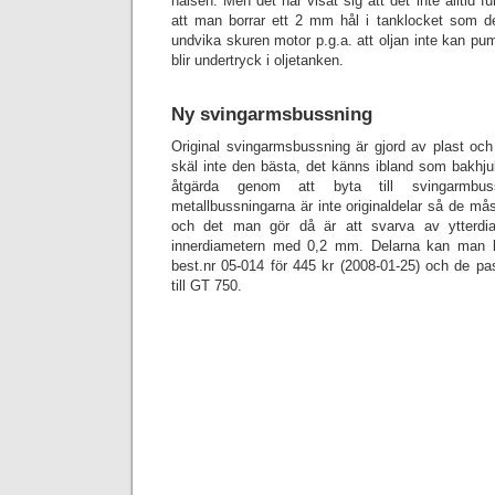
halsen. Men det har visat sig att det inte alltid fu
att man borrar ett 2 mm hål i tanklocket som de
undvika skuren motor p.g.a. att oljan inte kan pum
blir undertryck i oljetanken.
Ny svingarmsbussning
Original svingarmsbussning är gjord av plast och s
skäl inte den bästa, det känns ibland som bakhju
åtgärda genom att byta till svingarmbu
metallbussningarna är inte originaldelar så de mås
och det man gör då är att svarva av ytterd
innerdiametern med 0,2 mm. Delarna kan man k
best.nr 05-014 för 445 kr (2008-01-25) och de pa
till GT 750.