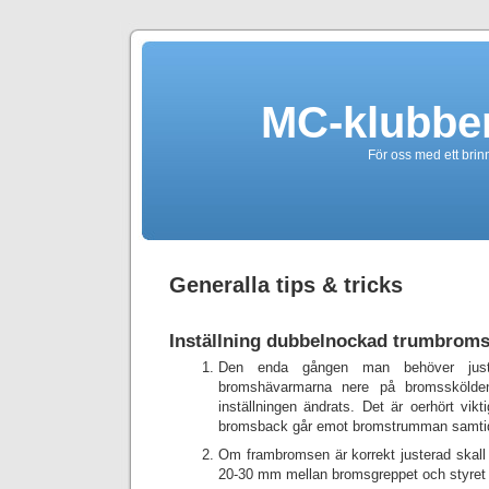
MC-klubbe
För oss med ett brin
Generalla tips & tricks
Inställning dubbelnockad trumbrom
Den enda gången man behöver just
bromshävarmarna nere på bromsskölden
inställningen ändrats. Det är oerhört vikt
bromsback går emot bromstrumman samtidi
Om frambromsen är korrekt justerad skall 
20-30 mm mellan bromsgreppet och styret n