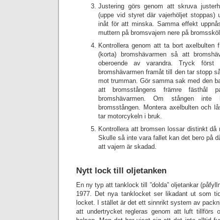
Justering görs genom att skruva justerh
(uppe vid styret där vajerhöljet stoppas) u
inåt för att minska. Samma effekt uppnå
muttern på bromsvajern nere på bromsskö
Kontrollera genom att ta bort axelbulten 
(korta) bromshävarmen så att bromshä
oberoende av varandra. Tryck först 
bromshävarmen framåt till den tar stopp s
mot trumman. Gör samma sak med den bak
att bromsstångens främre fästhål 
bromshävarmen. Om stången inte 
bromsstången. Montera axelbulten och l
tar motorcykeln i bruk.
Kontrollera att bromsen lossar distinkt d
Skulle så inte vara fallet kan det bero på d
att vajern är skadad.
Nytt lock till oljetanken
En ny typ att tanklock till ”dolda” oljetankar (påfy
1977. Det nya tanklocket ser likadant ut som tid
locket. I stället är det ett sinnrikt system av pack
att undertrycket regleras genom att luft tillförs