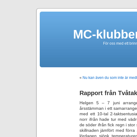
MC-klubbe
För oss med ett brin
«
Nu kan även du som inte är med
Rapport från Tvåta
Helgen 5 – 7 juni arrange
årsstämman i ett samarrange
med ett 10-tal 2-taktsentus
norr ifrån hade tur med vädr
de söder ifrån fick regn i sto
skillnaden jämfört med förra å
lördagen sjönk temperaturen