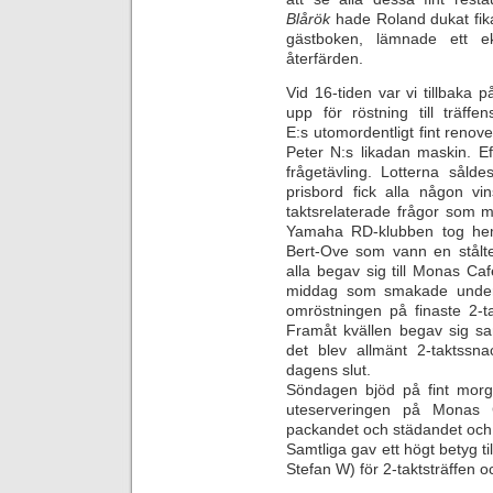
Blårök
hade Roland dukat fika
gästboken, lämnade ett e
återfärden.
Vid 16-tiden var vi tillbaka
upp för röstning till träffe
E:s utomordentligt fint reno
Peter N:s likadan maskin. Ef
frågetävling. Lotterna sålde
prisbord fick alla någon vi
taktsrelaterade frågor som m
Yamaha RD-klubben tog hem 
Bert-Ove som vann en stålte
alla begav sig till Monas C
middag som smakade underba
omröstningen på finaste 2-t
Framåt kvällen begav sig sam
det blev allmänt 2-taktssna
dagens slut.
Söndagen bjöd på fint morg
uteserveringen på Monas C
packandet och städandet och 
Samtliga gav ett högt betyg t
Stefan W) för 2-taktsträffen o