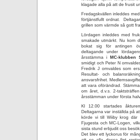
klagade alla på att de frusit
Fredagskvällen inleddes med 
förtjänstfullt ordnat. Delta
grillen som värmde så gott 
Lördagen inleddes med fru
smakade utmärkt. Nu kom d
bokat sig för antingen öv
deltagande under lördagens 
årsstämma i
MC-klubben S
smidigt och Peter N omvaldes 
Fredrik J omvaldes som ersä
Resultat- och balansräkning
ansvarsfrihet. Medlemsavgi
att vara oförändrad. Stämman 
om året, d.v.s. 2-taktsträff
årsstämman under första halv
Kl 12.00 startades åkture
Deltagarna var inställda på at
körde vi till Wiiby krog där
Fjugesta och MC-Logen, vilk
sista stund erbjudit oss besök
Det blev ett lyckorus för mån
att se alla dessa fint res