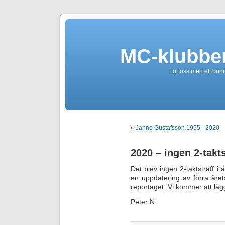
MC-klubbe
För oss med ett brin
«
Janne Gustafsson 1955 - 2020
2020 – ingen 2-takt
Det blev ingen 2-taktsträff i
en uppdatering av förra årets
reportaget. Vi kommer att lägg
Peter N