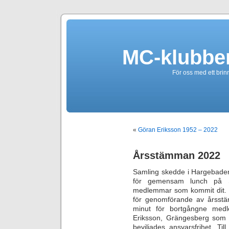
MC-klubbe
För oss med ett brin
«
Göran Eriksson 1952 – 2022
Årsstämman 2022
Samling skedde i Hargebaden
för gemensam lunch på St
medlemmar som kommit dit. Ef
för genomförande av årsst
minut för bortgångne medl
Eriksson, Grängesberg som g
beviljades ansvarsfrihet. T