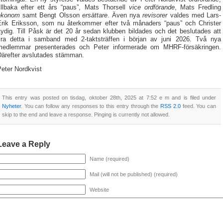
tillbaka efter ett års “paus”, Mats Thorsell
vice ordförande
, Mats Fredling
ekonom
samt Bengt Olsson
ersättare
. Även nya
revisorer
valdes med Lars-
Erik Eriksson, som nu återkommer efter två månaders “paus” och Christer
ydig. Till Påsk är det 20 år sedan klubben bildades och det beslutades att
fira detta i samband med 2-taktsträffen i början av juni 2026. Två nya
medlemmar presenterades och Peter informerade om MHRF-försäkringen.
Därefter avslutades stämman.
eter Nordkvist
This entry was posted on tisdag, oktober 28th, 2025 at 7:52 e m and is filed under
Nyheter
. You can follow any responses to this entry through the
RSS 2.0
feed. You can
skip to the end and leave a response. Pinging is currently not allowed.
Leave a Reply
Name (required)
Mail (will not be published) (required)
Website