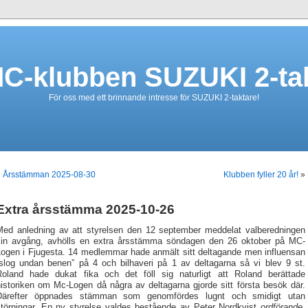
C-klubben SUZUKI 2-ta
För oss med ett brinnande intresse för SUZUKI 2-taktare!
«
Årsstämman 2025-08-30
Klubben fyller 20 år!
»
Extra årsstämma 2025-10-26
Med anledning av att styrelsen den 12 september meddelat valberedningen
sin avgång, avhölls en extra årsstämma söndagen den 26 oktober på MC-
Logen i Fjugesta. 14 medlemmar hade anmält sitt deltagande men influensan
“slog undan benen” på 4 och bilhaveri på 1 av deltagarna så vi blev 9 st.
Roland hade dukat fika och det föll sig naturligt att Roland berättade
istoriken om Mc-Logen då några av deltagarna gjorde sitt första besök där.
Därefter öppnades stämman som genomfördes lugnt och smidigt utan
störningar. En ny styrelse valdes bestående av Peter Nordkvist
ordförande
,