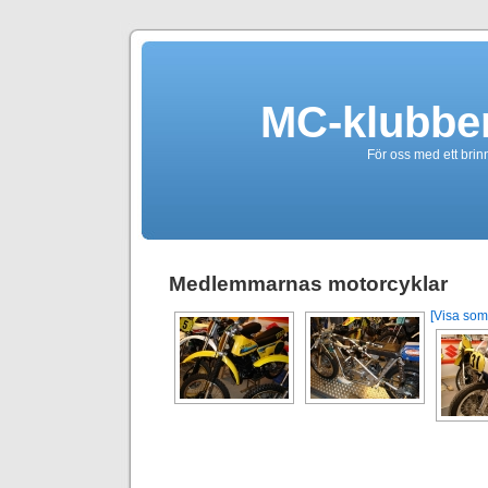
MC-klubbe
För oss med ett brin
Medlemmarnas motorcyklar
[Visa som