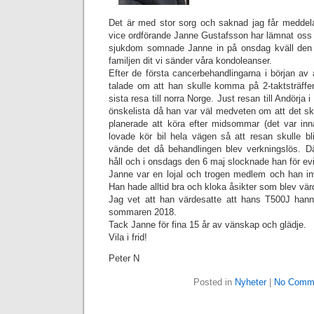
Det är med stor sorg och saknad jag får meddel
vice ordförande Janne Gustafsson har lämnat oss oc
sjukdom somnade Janne in på onsdag kväll den 6
familjen dit vi sänder våra kondoleanser.
Efter de första cancerbehandlingarna i början av å
talade om att han skulle komma på 2-taktsträffen
sista resa till norra Norge. Just resan till Andörja
önskelista då han var väl medveten om att det skul
planerade att köra efter midsommar (det var inn
lovade kör bil hela vägen så att
resan skulle bl
vände det då behandlingen blev verkningslös. Där
håll och i onsdags den 6 maj slocknade han för evi
Janne var en lojal och trogen medlem och han inv
Han hade alltid bra och kloka åsikter som blev värd
Jag vet att han värdesatte att hans T500J hann b
sommaren 2018.
Tack Janne för fina 15 år av vänskap och glädje.
Vila i frid!
Peter N
Posted in
Nyheter
|
No Comm