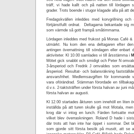
träff, vi hade kallt och på natten till lördagen 
grader. Trots boende i stugor klagade alla på att d
Fredagskvällen inleddes med korvgrillning oc
förtjänstfullt ordnat. Deltagarna bekantade sig m
som värmde så gott frampå småtimmarna.
Lördagen inleddes med frukost på Monas Café 
utmärkt. Nu kom den ena deltagaren efter den
antingen övernattning till söndagen eller enbart
aktiviteter. Kl 10.00 samlades vi till årsstämma i
M
Mötet gick snabbt och smidigt och Peter N omvalde
3-årsperiod och Fredrik J omvaldes som ersättar
årsperiod. Resultat- och balansräkning fastställd
ansvarsfrihet. Medlemsavgiften för kommande 
vara oförändrad. Stämman förordade en tillbakagån
d.v.s. 2-taktsträffen under första halvan av juni
första halvan av augusti.
Kl 12.00 startades åkturen som innehöll en liten ö
inställda på att turen skulle gå mot Motala, men i
krog där vi intog en lunch. Färden fortsatte m
vilket blev överraskningen. Roland D hade i sist
där trots att han inte har öppet i sommar. Det b
som gjorde sitt första besök på musét, att se al