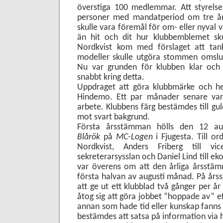
överstiga 100 medlemmar. Att styrelse
personer med mandatperiod om tre år,
skulle vara föremål för om- eller nyval v
än hit och dit hur klubbemblemet sku
Nordkvist kom med förslaget att tan
modeller skulle utgöra stommen omslu
Nu var grunden för klubben klar och
snabbt kring detta.
Uppdraget att göra klubbmärke och hem
Hindemo. Ett par månader senare var
arbete. Klubbens färg bestämdes till gu
mot svart bakgrund.
Första årsstämman hölls den 12 a
Blårök
på
MC-Logen
i Fjugesta. Till o
Nordkvist, Anders Friberg till v
sekreterarsysslan och Daniel Lind till e
var överens om att den årliga årsstäm
första halvan av augusti månad. På år
att ge ut ett klubblad två gånger per 
åtog sig att göra jobbet “hoppade av” 
annan som hade tid eller kunskap fanns int
bestämdes att satsa på information via