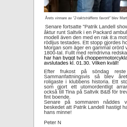
Årets vinnare av “
2-taktsträffens favorit
” blev Mar
Senare fortsatte ”Patrik Landell sho
åktur runt Saltvik i en Packard ambu
modell även den med en rak 8:a moto
rödljus testades. Ett stopp gjordes 
Morgan som äger en gammal orörd ve
1800-tal. Fullt med remdrivna redska
har han byggt två choppermotorcykla
avslutades kl. 01.30. Vilken kväll!
Efter frukost på söndag rest
Sammanfattningsvis så blev året
roligaste i klubbens historia. Ett sto
som gjort ett utomordentligt arr
också till Tina på Saltvik B&B för tr
fint boende.
Senare på sommaren nåddes vi
beskedet att Patrik Landell hastigt ha
hans minne!
Peter N