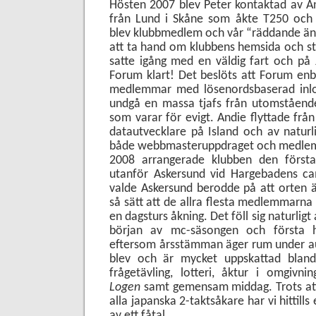
Hösten 2007 blev Peter kontaktad av An
från Lund i Skåne som åkte T250 och
blev klubbmedlem och vår “räddande äng
att ta hand om klubbens hemsida och st
satte igång med en väldig fart och på
Forum klart! Det beslöts att Forum enbar
medlemmar med lösenordsbaserad inlog
undgå en massa tjafs från utomståend
som varar för evigt. Andie flyttade frå
datautvecklare på Island och
av naturl
både webbmasteruppdraget och medlem
2008 arrangerade klubben den förs
utanför Askersund vid Hargebadens cam
valde Askersund berodde på att orten ä
så sätt att de allra flesta medlemmarna
en dagsturs åkning. Det föll sig naturligt a
början av mc-säsongen och första 
eftersom årsstämman äger rum under au
blev och är mycket uppskattad bla
frågetävling, lotteri, åktur i omgiv
Logen
samt gemensam middag. Trots att
alla japanska 2-taktsåkare har vi hittills
av ett fåtal.