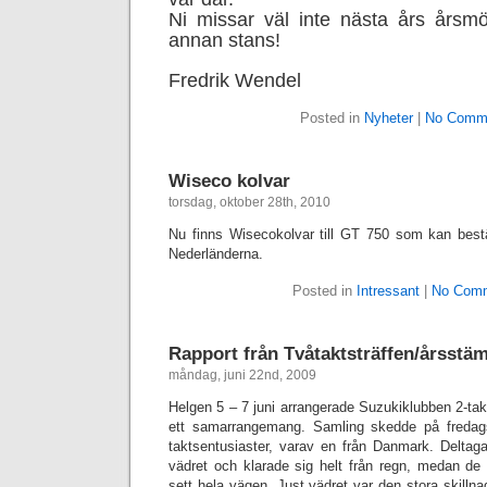
Ni missar väl inte nästa års årsm
annan stans!
Fredrik Wendel
Posted in
Nyheter
|
No Comm
Wiseco kolvar
torsdag, oktober 28th, 2010
Nu finns Wisecokolvar till GT 750 som kan best
Nederländerna.
Posted in
Intressant
|
No Comm
Rapport från Tvåtaktsträffen/årsst
måndag, juni 22nd, 2009
Helgen 5 – 7 juni arrangerade Suzukiklubben 2-ta
ett samarrangemang. Samling skedde på fredags
taktsentusiaster, varav en från Danmark. Deltaga
vädret och klarade sig helt från regn, medan de s
sett hela vägen. Just vädret var den stora skillna