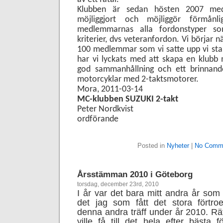
Klubben är sedan hösten 2007 me
möjliggjort och möjliggör förmånli
medlemmarnas alla fordonstyper so
kriterier, dvs veteranfordon. Vi börjar 
100 medlemmar som vi satte upp vi sta
har vi lyckats med att skapa en klubb
god sammanhållning och ett brinnande
motorcyklar med 2-taktsmotorer.
Mora, 2011-03-14
MC-klubben SUZUKI 2-takt
Peter Nordkvist
ordförande
Posted in
Nyheter
|
No Comm
Årsstämman 2010 i Göteborg
torsdag, december 23rd, 2010
I år var det bara mitt andra år so
det jag som fått det stora förtro
denna andra träff under år 2010. Rätt
ville få till det hela efter bästa 