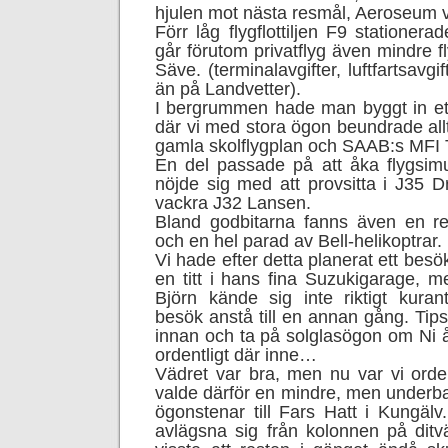
hjulen mot nästa resmål, Aeroseum vi
Förr låg flygflottiljen F9 statione
går förutom privatflyg även mindre fl
Säve. (terminalavgifter, luftfartsavgif
än på Landvetter).
I bergrummen hade man byggt in et
där vi med stora ögon beundrade allti
gamla skolflygplan och SAAB:s MFI T
En del passade på att åka flygsim
nöjde sig med att provsitta i J35 D
vackra J32 Lansen.
Bland godbitarna fanns även en rep
och en hel parad av Bell-helikoptrar.
Vi hade efter detta planerat ett besö
en titt i hans fina Suzukigarage, m
Björn kände sig inte riktigt kurant
besök anstå till en annan gång. Tip
innan och ta på solglasögon om Ni å
ordentligt där inne…
Vädret var bra, men nu var vi orden
valde därför en mindre, men underba
ögonstenar till Fars Hatt i Kungäl
avlägsna sig från kolonnen på dit