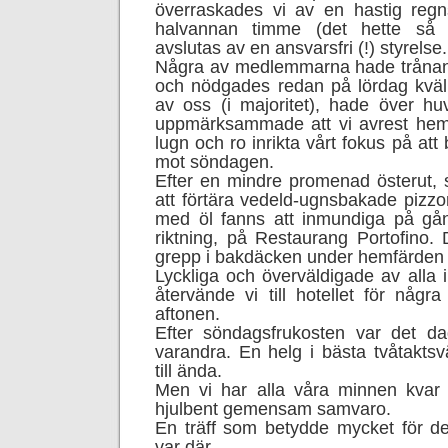
överraskades vi av en hastig regn
halvannan timme (det hette så 
avslutas av en ansvarsfri (!) styrelse.
Några av medlemmarna hade tråna
och nödgades redan på lördag kväl
av oss (i majoritet), hade över huv
uppmärksammade att vi avrest hemi
lugn och ro inrikta vårt fokus på att
mot söndagen.
Efter en mindre promenad österut,
att förtära vedeld-ugnsbakade pizzor
med öl fanns att inmundiga på gån
riktning, på Restaurang Portofino. D
grepp i bakdäcken under hemfärden 
Lyckliga och överväldigade av alla 
återvände vi till hotellet för någ
aftonen.
Efter söndagsfrukosten var det da
varandra. En helg i bästa tvåtaktsv
till ända.
Men vi har alla våra minnen kvar 
hjulbent gemensam samvaro.
En träff som betydde mycket för d
var där.