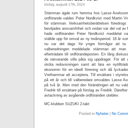
lördag, augusti 17th, 2024
Stämman ägde rum hemma hos Lasse Axelsson i
ordförande valdes Peter Nordkvist med Martin V
för stämman. Verksamhetsberättelsen föredrogs
beviljades ansvarsfrihet och sedan var det val av 
hade ordföranden Peter Nordkvist meddelat va
ställde upp för omval av ny treårsperiod. 18 år so
nu var det dags för yngre förmågor att ta 
valberedningen meddelade stämman att man i
efterträdare till ordförandeposten. En lång disk
de närvarande ville påta sig uppdraget. För att 
sköta redovisningen samt att lära en nytillträd
ekonomin för en ideell förening och då lyckade
Vrethammar att acceptera. Till ersättare i styrels
på ett år och till valberedare omvaldes Lasse A
på två år. Men med den förändringen att nu valde
Fredrik till ersättare på förslag av Fredrik. Däre
avtackning av avgående ordföranden uteblev.
MC-klubben SUZUKI 2-takt
Posted in
Nyheter
|
No Comm