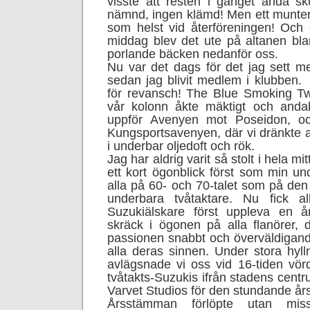
visste att resten i gänget ändå sku
nämnd, ingen klämd! Men ett muntert
som helst vid återföreningen! Och
middag blev det ute på altanen bl
porlande bäcken nedanför oss.
Nu var det dags för det jag sett 
sedan jag blivit medlem i klubben.
för revansch! The Blue Smoking T
vår kolonn åkte mäktigt och andak
uppför Avenyen mot Poseidon, oc
Kungsportsavenyen, där vi dränkte a
i underbar oljedoft och rök.
Jag har aldrig varit så stolt i hela mi
ett kort ögonblick först som min 
alla på 60- och 70-talet som på den 
underbara tvåtaktare. Nu fick a
Suzukiälskare först uppleva en ån
skräck i ögonen på alla flanörer, 
passionen snabbt och överväldigan
alla deras sinnen. Under stora hyll
avlägsnade vi oss vid 16-tiden vör
tvåtakts-Suzukis ifrån stadens centr
Varvet Studios för den stundande å
Årsstämman förlöpte utan miss