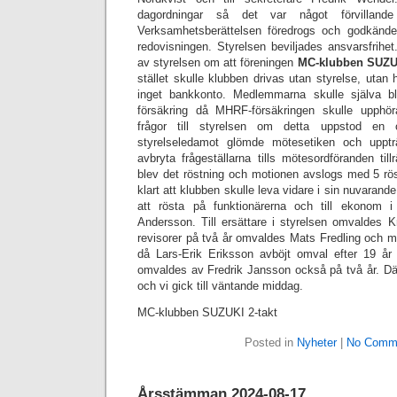
dagordningar så det var något förvillande 
Verksamhetsberättelsen föredrogs och godkänd
redovisningen. Styrelsen beviljades ansvarsfrihe
av styrelsen om att föreningen
MC-klubben SUZUK
stället skulle klubben drivas utan styrelse, utan
inget bankkonto. Medlemmarna skulle själva b
försäkring då MHRF-försäkringen skulle upphö
frågor till styrelsen om detta uppstod en 
styrelseledamot glömde mötesetiken och uppt
avbryta frågeställarna tills mötesordföranden till
blev det röstning och motionen avslogs med 5 rö
klart att klubben skulle leva vidare i sin nuvarande
att rösta på funktionärerna och till ekonom 
Andersson. Till ersättare i styrelsen omvaldes Kri
revisorer på två år omvaldes Mats Fredling och 
då Lars-Erik Eriksson avböjt omval efter 19 år s
omvaldes av Fredrik Jansson också på två år. D
och vi gick till väntande middag.
MC-klubben SUZUKI 2-takt
Posted in
Nyheter
|
No Comm
Årsstämman 2024-08-17