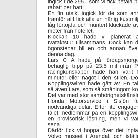
ingick i de 295.- som vi fick betala 
rabatt per hatt!
En fin utsikt ingick för de som anm
framför allt fick alla en härlig kustmi
låg förtöjda och muntert kluckade av
meter från hotellet.
Klockan 10 hade vi planerat a
tvåtaktstur tillsammans. Dock kan 
ögonstenar bli en och annan öve
denna dag.
Lars C A hade på lördagsmorgo
behaglig tripp på 23,5 mil ifrån 
racingkunskaper hade han varit 
minuter eller något i den stilen. D
Kopplingswiren hade gått av. En ta
så även Lars, som så småningom ko
Det var med stor samhörighetskänsla v
Honda Motorservice i Sisjön f
nödvändiga delar. Efter lite engag
talet medlemmar på en kopplingswire
en provisorisk lösning, men vi v
sena.
Därför fick vi hoppa över det inp
Volvo museet i Arendal, och iställ