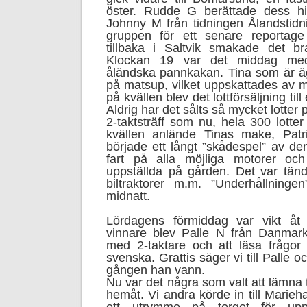
öster. Rudde G berättade dess his
Johnny M från tidningen Ålandstidn
gruppen för ett senare reportage
tillbaka i Saltvik smakade det b
Klockan 19 var det middag med 
åländska pannkakan. Tina som är äga
på matsup, vilket uppskattades av 
på kvällen blev det lottförsäljning till
Aldrig har det sålts så mycket lotter 
2-taktsträff som nu, hela 300 lotte
kvällen anlände Tinas make, Patr
började ett långt ”skådespel” av d
fart på alla möjliga motorer oc
uppställda på gården. Det var tän
biltraktorer m.m. ”Underhållninge
midnatt.
Lördagens förmiddag var vikt åt 
vinnare blev Palle N från Danmar
med 2-taktare och att läsa frågor
svenska. Grattis säger vi till Palle oc
gången han vann.
Nu var det några som valt att lämna 
hemåt. Vi andra körde in till Marieh