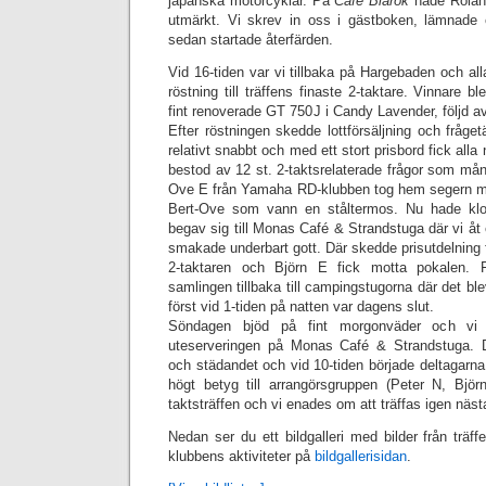
japanska motorcyklar. På
Café Blårök
hade Rolan
utmärkt. Vi skrev in oss i gästboken, lämnade 
sedan startade återfärden.
Vid 16-tiden var vi tillbaka på Hargebaden och all
röstning till träffens finaste 2-taktare. Vinnare b
fint renoverade GT 750J i Candy Lavender, följd a
Efter röstningen skedde lottförsäljning och fråget
relativt snabbt och med ett stort prisbord fick alla
bestod av 12 st. 2-taktsrelaterade frågor som mång
Ove E från Yamaha RD-klubben tog hem segern med 
Bert-Ove som vann en ståltermos. Nu hade kloc
begav sig till Monas Café & Strandstuga där vi
smakade underbart gott. Där skedde prisutdelning 
2-taktaren och Björn E fick motta pokalen. 
samlingen tillbaka till campingstugorna där det bl
först vid 1-tiden på natten var dagens slut.
Söndagen bjöd på fint morgonväder och vi 
uteserveringen på Monas Café & Strandstuga. D
och städandet och vid 10-tiden började deltagarna
högt betyg till arrangörsgruppen (Peter N, Bjö
taktsträffen och vi enades om att träffas igen nästa
Nedan ser du ett bildgalleri med bilder från träffen
klubbens aktiviteter på
bildgallerisidan
.