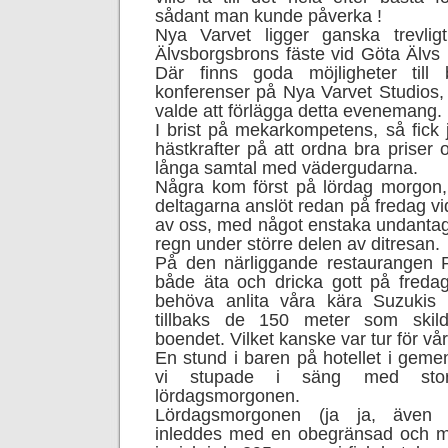
sådant man kunde påverka !
Nya Varvet ligger ganska trevligt
Älvsborgsbrons fäste vid Göta Älvs i
Där finns goda möjligheter til
konferenser på Nya Varvet Studios, 
valde att förlägga detta evenemang.
I brist på mekarkompetens, så fick 
hästkrafter på att ordna bra priser
långa samtal med vädergudarna.
Några kom först på lördag morgon
deltagarna anslöt redan på fredag vid
av oss, med något enstaka undantag
regn under större delen av ditresan.
På den närliggande restaurangen
både äta och dricka gott på fredag
behöva anlita våra kära Suzukis f
tillbaks de 150 meter som skild
boendet. Vilket kanske var tur för vår
En stund i baren på hotellet i geme
vi stupade i säng med stor 
lördagsmorgonen.
Lördagsmorgonen (ja ja, även 
inleddes med en obegränsad och ma