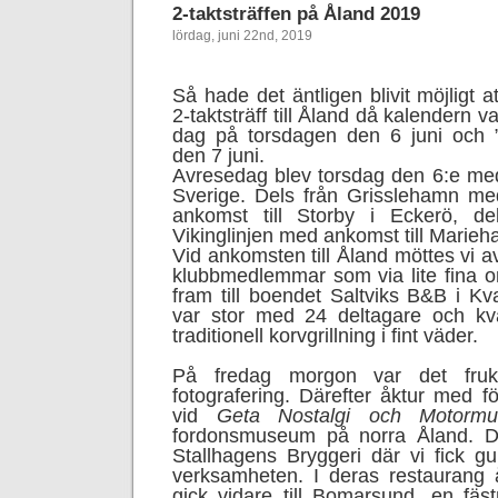
2-taktsträffen på Åland 2019
lördag, juni 22nd, 2019
Så hade det äntligen blivit möjligt a
2-taktsträff till Åland då kalendern
dag på torsdagen den 6 juni och 
den 7 juni.
Avresedag blev torsdag den 6:e med 
Sverige. Dels från Grisslehamn me
ankomst till Storby i Eckerö, d
Vikinglinjen med ankomst till Marie
Vid ankomsten till Åland möttes vi av
klubbmedlemmar som via lite fina 
fram till boendet Saltviks B&B i Kv
var stor med 24 deltagare och kv
traditionell korvgrillning i fint väder.
På fredag morgon var det fruk
fotografering. Därefter åktur med f
vid
Geta Nostalgi och Motorm
fordonsmuseum på norra Åland. Där
Stallhagens Bryggeri där vi fick g
verksamheten. I deras restaurang 
gick vidare till Bomarsund, en fäs