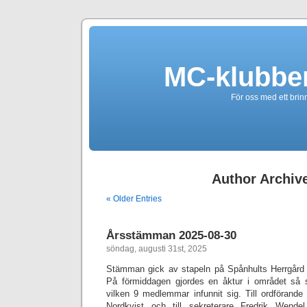
MC-klubbe
För oss med ett brin
Author Archiv
« Older Entries
Årsstämman 2025-08-30
söndag, augusti 31st, 2025
Stämman gick av stapeln på Spånhults Herrgård
På förmiddagen gjordes en åktur i området så s
vilken 9 medlemmar infunnit sig. Till ordförand
Nordkvist och till sekreterare Fredrik Wende