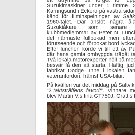
ett utrymme på torget för upp
Suzukimaskiner under 1 timme. S
Kärringsund i Eckerö på västra sida
känd för filminspelningen av
Salt
1960-talet. Där anslöt några ål
Suzukiåkare som senare
klubbmedlemmar av Peter N. Lunch
det närmaste fullbokad men efter
förutseende och förbokat bord lyckade
Efter lunchen körde vi till ett av Pa
där hans gamla ombyggda träbåt tagi
Två lokala motorexperter höll på med
besvär få den att starta. Häftig lju
fabrikat Dodge. Inne i lokalen f
veteranfordon, främst USA-bilar.
På kvällen var det middag på Saltvi
”2
-taktsträffens favorit
”. Vinnare m
blev Martin V:s fina GT750J. Grattis 